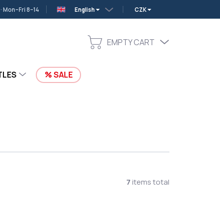
 Mon–Fri 8–14
English
CZK
EMPTY CART
SHOPPING
CART
TLES
SALE
7
items total