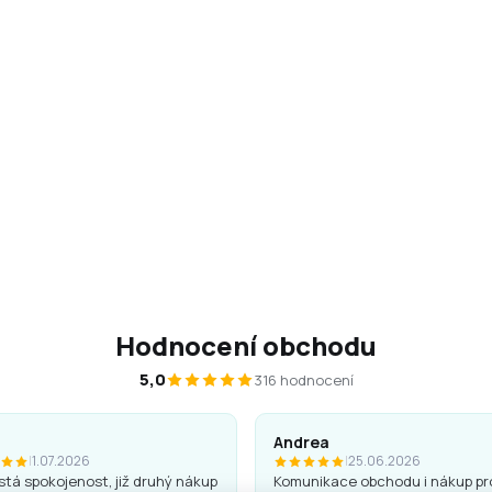
L
i
Hodnocení obchodu
s
t
5,0
316 hodnocení
i
n
g
Andrea
c
|
1.07.2026
|
25.06.2026
o
tá spokojenost, již druhý nákup
Komunikace obchodu i nákup pr
n