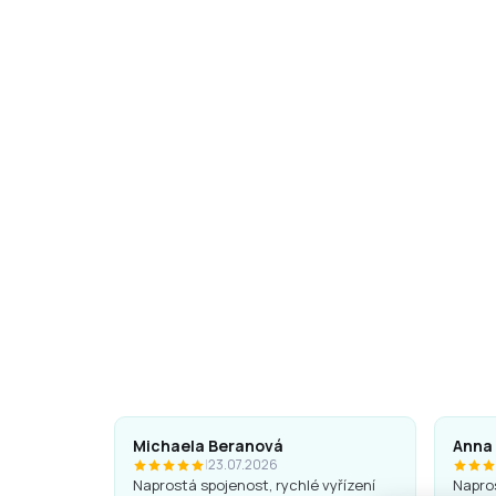
Ars Una Backpack cover army AU-15
1 190 Kč
Add to cart
Michaela Beranová
Anna
|
23.07.2026
Naprostá spojenost, rychlé vyřízení
Napros