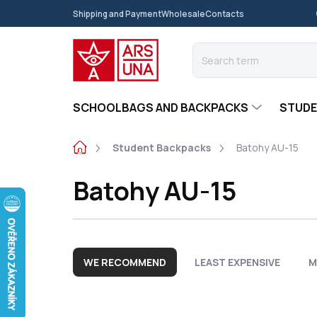
Skip
Shipping and Payment
Wholesale
Contacts
to
content
SCHOOLBAGS AND BACKPACKS
STUDE
Home
Student Backpacks
Batohy AU-15
Batohy AU-15
P
r
WE RECOMMEND
LEAST EXPENSIVE
M
o
d
u