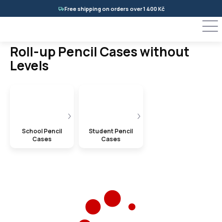
Skip
Free shipping on orders over 1 400 Kč
to
content
Roll-up Pencil Cases without
Levels
School Pencil
Student Pencil
Cases
Cases