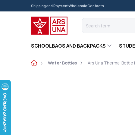
Skip
Shipping and Payment
Wholesale
Contacts
to
content
SCHOOLBAGS AND BACKPACKS
STUDE
Home
Water Bottles
Ars Una Thermal Bottle 
Not rated
Rating details
BRAND:
ARS
NEW