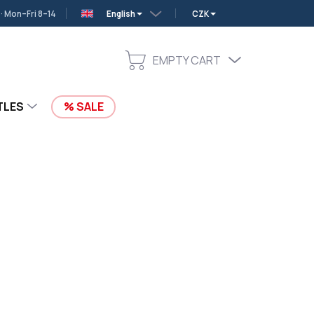
 Mon–Fri 8–14
English
CZK
EMPTY CART
SHOPPING
CART
TLES
SALE
Add to cart