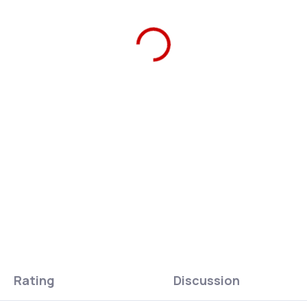
Ars Una Thermal Bottle Blac
keeps drinks hot or cold for 
ASK
WATCH
Rating
Discussion