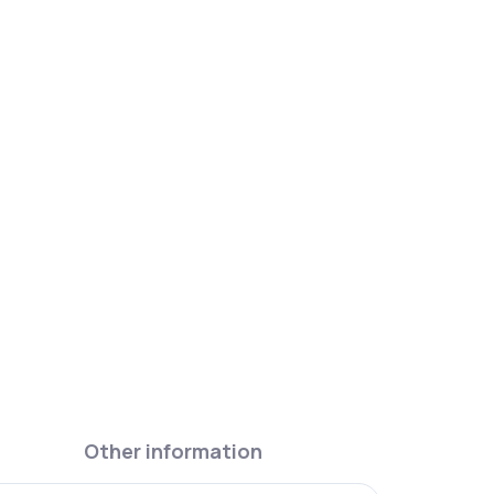
k Hibiscus 600 ml. Double-wall construction
hours, with a leak-proof lid for the school bag.
Other information