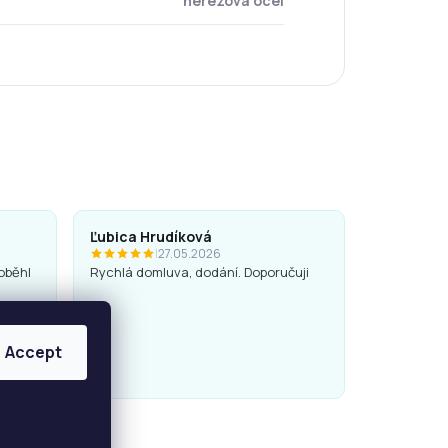
nerezová ocel
Ľubica Hrudíková
|
27.05.2026
oběhl
Rychlá domluva, dodání. Doporučuji
Accept