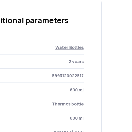
itional parameters
Water Bottles
2 years
5993120022517
600 ml
Thermos bottle
600 ml