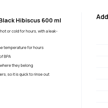
Add
Black Hibiscus 600 ml
ot or cold for hours, with a leak-
he temperature for hours
 of BPA
 where they belong
s, so it is quick to rinse out