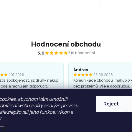
Hodnocení obchodu
5,0
316 hodnocení
Andrea
|
1.07.2026
|
25.06.2026
tá spokojenost, již druhý nákup
Komunikace obchodu i nákup pr
odě a mohu jen doporučit.
bez problémů. Vřele doporučuji.
 jsou kvalitní a hezké, penály
cookies, abychom Vám umožnili
Reject
ohlížení webu a díky analýze provozu
le zlepšovali jeho funkce, výkon a
t.
ZOBRAZIT VÍCE