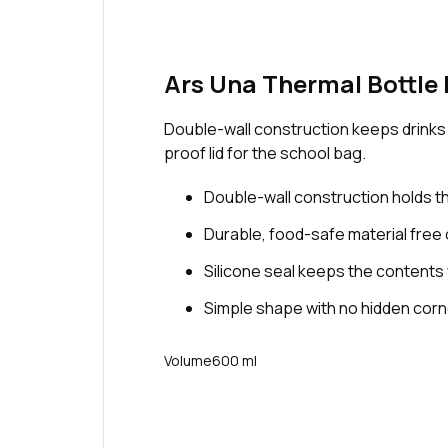
Ars Una Thermal Bottle 
Double-wall construction keeps drinks h
proof lid for the school bag.
Double-wall construction holds t
Durable, food-safe material free
Silicone seal keeps the contents
Simple shape with no hidden corner
Volume
600 ml