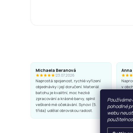
Michaela Beranová
Anna
|
23.07.2026
Naprostá spojenost, rychlé vyřízení
Napros
objednávky i její doručení. Materiál
v obch
batohu je kvalitní, moc hezké
Batohy
zpracování a krásné barvy, splnil
super.
Používáme 
veškeré mé očekávání. Synovi (5.
pohodlné pr
třída) udělal obrovskou radost.
webu neustá
použitelnos