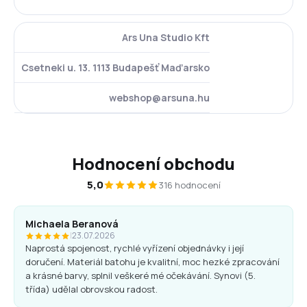
Ars Una Studio Kft
Csetneki u. 13. 1113 Budapešť Maďarsko
webshop@arsuna.hu
Hodnocení obchodu
5,0
316 hodnocení
Michaela Beranová
|
23.07.2026
Naprostá spojenost, rychlé vyřízení objednávky i její
doručení. Materiál batohu je kvalitní, moc hezké zpracování
a krásné barvy, splnil veškeré mé očekávání. Synovi (5.
třída) udělal obrovskou radost.