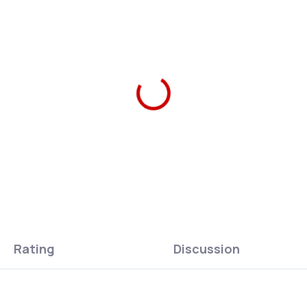
%
–10 %
 Una Student Backpack
Ars Una Pencil Case Rosy
y Magnolia AU6
Magnolia
9,10 Kč
179,10 Kč
Add to cart
Add to cart
Rating
Discussion