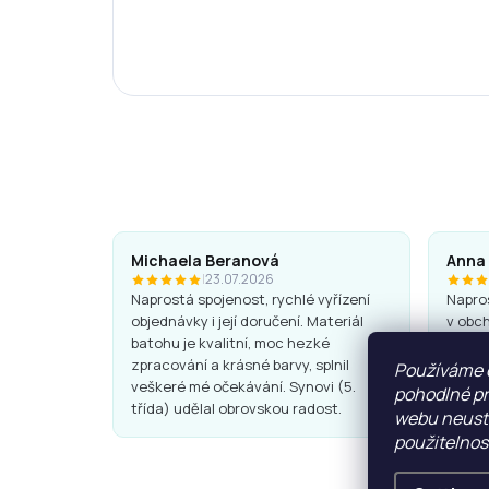
Michaela Beranová
Anna
|
23.07.2026
Naprostá spojenost, rychlé vyřízení
Napros
objednávky i její doručení. Materiál
v obch
batohu je kvalitní, moc hezké
Batohy
zpracování a krásné barvy, splnil
super.
Používáme 
veškeré mé očekávání. Synovi (5.
pohodlné pr
třída) udělal obrovskou radost.
webu neustá
použitelnos