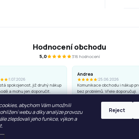
Hodnocení obchodu
5,0
316 hodnocení
Andrea
|
1.07.2026
|
25.06.2026
tá spokojenost, již druhý nákup
Komunikace obchodu i nákup pr
odě a mohu jen doporučit.
bez problémů. Vřele doporučuji.
 jsou kvalitní a hezké, penály
cookies, abychom Vám umožnili
Reject
ohlížení webu a díky analýze provozu
le zlepšovali jeho funkce, výkon a
t.
ZOBRAZIT VÍCE