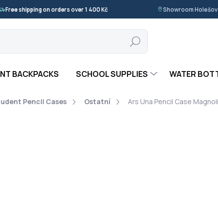
Free shipping on orders over 1 400 Kč
Showroom Holešov ·
Search
NT BACKPACKS
SCHOOL SUPPLIES
WATER BOT
tudent Pencil Cases
Ostatní
Ars Una Pencil Case Magnol
 UNA
369 Kč
Measure
IN STOCK
(>5 PCS)
price:
−
+