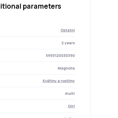
itional parameters
Ostatní
2 years
5993120030390
Magnolia
Květiny a rostliny
multi
Girl