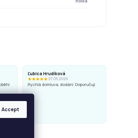
holka
Ľubica Hrudíková
|
27.05.2026
oběhl
Rychlá domluva, dodání. Doporučuji
Accept