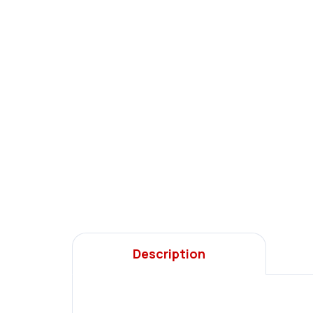
–10 %
–10 
Ars Una Student Backpack
Ars
Rosy Magnolia AU2
Ros
1 071 Kč
89
Add to cart
Description