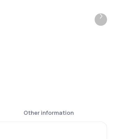
–10 %
Next
product
Ars Una Oval School Pencil
Case Rosy Magnolia
242,10 Kč
Add to cart
Other information