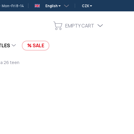
 Mon–Fri 8–14
English
CZK
EMPTY CART
SHOPPING
CART
TLES
SALE
ia 26 teen
Add to cart