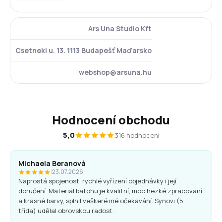
Ars Una Studio Kft
Csetneki u. 13. 1113 Budapešť Maďarsko
webshop@arsuna.hu
Hodnocení obchodu
5,0
316 hodnocení
Michaela Beranová
|
23.07.2026
Naprostá spojenost, rychlé vyřízení objednávky i její
doručení. Materiál batohu je kvalitní, moc hezké zpracování
a krásné barvy, splnil veškeré mé očekávání. Synovi (5.
třída) udělal obrovskou radost.