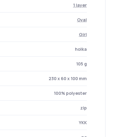
1 layer
Oval
Girl
holka
105 g
230 x 60 x 100 mm
100% polyester
zip
YKK