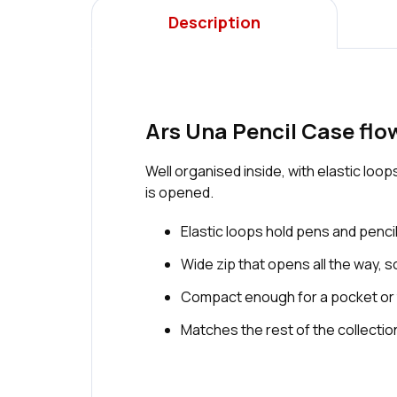
Description
Ars Una Pencil Case flo
Well organised inside, with elastic loop
is opened.
Elastic loops hold pens and pencil
Wide zip that opens all the way, 
Compact enough for a pocket or 
Matches the rest of the collection