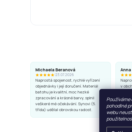
Michaela Beranová
Anna
|
23.07.2026
Naprostá spojenost, rychlé vyřízení
Napros
objednávky i její doručení. Materiál
v obch
batohu je kvalitní, moc hezké
Batohy
zpracování a krásné barvy, splnil
super.
Používáme 
veškeré mé očekávání. Synovi (5.
pohodlné pr
třída) udělal obrovskou radost.
webu neustá
použitelnos