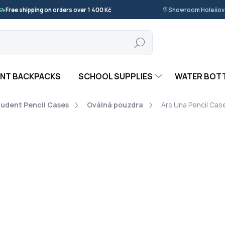
Free shipping on orders over 1 400 Kč
Showroom Holešov ·
Search
NT BACKPACKS
SCHOOL SUPPLIES
WATER BOT
tudent Pencil Cases
Oválná pouzdra
Ars Una Pencil Cas
 UNA
279 Kč
Measure
IN STOCK
(>5 PCS)
price:
−
+