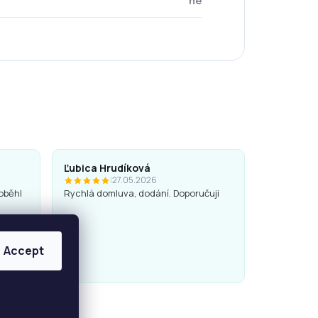
ne
Ľubica Hrudíková
|
27.05.2026
oběhl
Rychlá domluva, dodání. Doporučuji
Accept