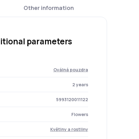
Other information
itional parameters
Oválná pouzdra
2 years
5993120011122
Flowers
Květiny a rostliny