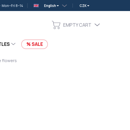
 Mon–Fri 8–14
English
CZK
EMPTY CART
SHOPPING
CART
TLES
SALE
e flowers
Add to cart