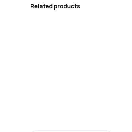
Related products
Ars Una Shoe Bag Flowers
Ars
189 Kč
34
Add to cart