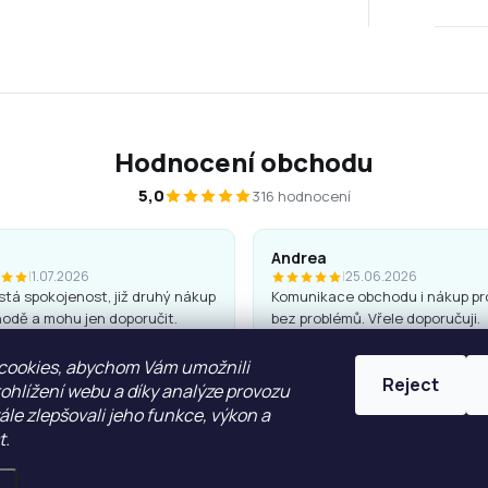
Hodnocení obchodu
5,0
316 hodnocení
Andrea
|
1.07.2026
|
25.06.2026
tá spokojenost, již druhý nákup
Komunikace obchodu i nákup pr
odě a mohu jen doporučit.
bez problémů. Vřele doporučuji.
 jsou kvalitní a hezké, penály
cookies, abychom Vám umožnili
Reject
ohlížení webu a díky analýze provozu
le zlepšovali jeho funkce, výkon a
t.
ZOBRAZIT VÍCE