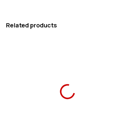
ASK
WATCH
Related products
–21 %
Ars Una School Bag My
Ars Una Lunch Box My
Drone 19 magnetic
Drone
1 490 Kč
99 Kč
Add to cart
Add to cart