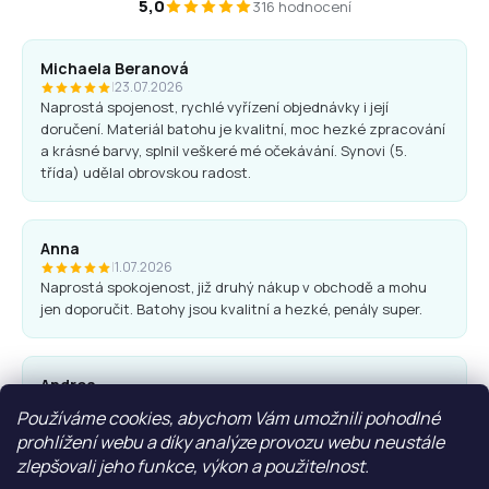
5,0
316 hodnocení
Michaela Beranová
|
23.07.2026
Naprostá spojenost, rychlé vyřízení objednávky i její
doručení. Materiál batohu je kvalitní, moc hezké zpracování
a krásné barvy, splnil veškeré mé očekávání. Synovi (5.
třída) udělal obrovskou radost.
Anna
|
1.07.2026
Naprostá spokojenost, již druhý nákup v obchodě a mohu
jen doporučit. Batohy jsou kvalitní a hezké, penály super.
Andrea
|
25.06.2026
Používáme cookies, abychom Vám umožnili pohodlné
Komunikace obchodu i nákup proběhl bez problémů. Vřele
prohlížení webu a díky analýze provozu webu neustále
doporučuji.
zlepšovali jeho funkce, výkon a použitelnost.