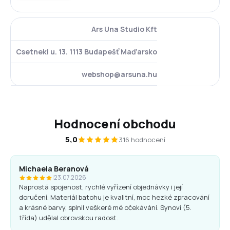
Ars Una Studio Kft
Csetneki u. 13. 1113 Budapešť Maďarsko
webshop@arsuna.hu
Hodnocení obchodu
5,0
316 hodnocení
Michaela Beranová
|
23.07.2026
Naprostá spojenost, rychlé vyřízení objednávky i její
doručení. Materiál batohu je kvalitní, moc hezké zpracování
a krásné barvy, splnil veškeré mé očekávání. Synovi (5.
třída) udělal obrovskou radost.