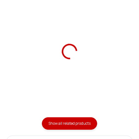
Ars Una Notebook
Ars Una Notebook Box
Folder A4 Tahiti
A4 Tahiti
69 Kč
169 Kč
Add to cart
Add to cart
Show all related products