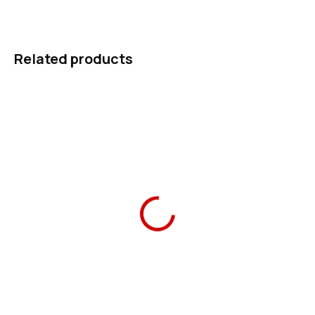
ASK
WATCH
Related products
3-9.TŘÍDA
Ars Una Travel Mug
Ars Una Ergonomic
Flowery green 470ml
Backpack Flowery Green
489 Kč
1 490 Kč
Add to cart
Add to cart