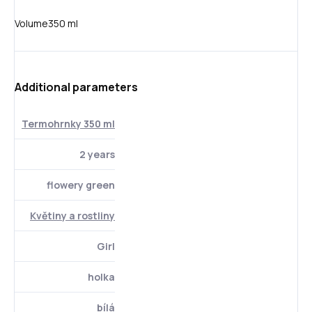
Volume
350 ml
Additional parameters
Termohrnky 350 ml
2 years
flowery green
Květiny a rostliny
Girl
holka
bílá