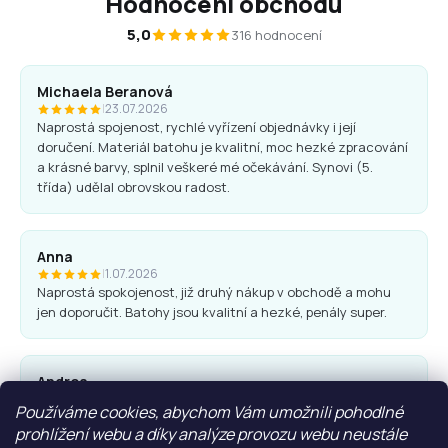
Hodnocení obchodu
5,0
316 hodnocení
Michaela Beranová
|
23.07.2026
Naprostá spojenost, rychlé vyřízení objednávky i její
doručení. Materiál batohu je kvalitní, moc hezké zpracování
a krásné barvy, splnil veškeré mé očekávání. Synovi (5.
třída) udělal obrovskou radost.
Anna
|
1.07.2026
Naprostá spokojenost, již druhý nákup v obchodě a mohu
jen doporučit. Batohy jsou kvalitní a hezké, penály super.
Andrea
|
25.06.2026
Používáme cookies, abychom Vám umožnili pohodlné
Komunikace obchodu i nákup proběhl bez problémů. Vřele
prohlížení webu a díky analýze provozu webu neustále
doporučuji.