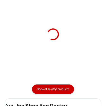
Ars Una School Bag
Ars Una School Pencil
Anatomic Raptor
Case Raptor
1 590 Kč
369 Kč
Add to cart
Detail
Show all related products
Ars Una Shoe Bag Raptor