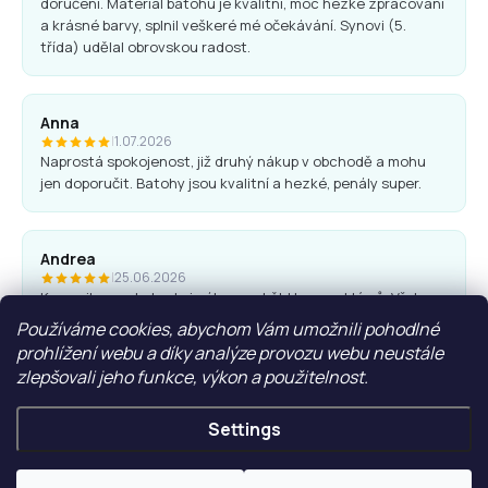
doručení. Materiál batohu je kvalitní, moc hezké zpracování
a krásné barvy, splnil veškeré mé očekávání. Synovi (5.
třída) udělal obrovskou radost.
Anna
|
1.07.2026
Naprostá spokojenost, již druhý nákup v obchodě a mohu
jen doporučit. Batohy jsou kvalitní a hezké, penály super.
Andrea
|
25.06.2026
Komunikace obchodu i nákup proběhl bez problémů. Vřele
doporučuji.
Používáme cookies, abychom Vám umožnili pohodlné
prohlížení webu a díky analýze provozu webu neustále
zlepšovali jeho funkce, výkon a použitelnost.
Ľubica Hrudíková
|
27.05.2026
Settings
Rychlá domluva, dodání. Doporučuji