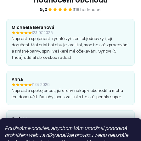
5,0
316 hodnocení
Michaela Beranová
|
23.07.2026
Naprostá spojenost, rychlé vyřízení objednávky i její
doručení. Materiál batohu je kvalitní, moc hezké zpracování
a krásné barvy, splnil veškeré mé očekávání. Synovi (5.
třída) udělal obrovskou radost.
Anna
|
1.07.2026
Naprostá spokojenost, již druhý nákup v obchodě a mohu
jen doporučit. Batohy jsou kvalitní a hezké, penály super.
Andrea
|
25.06.2026
Používáme cookies, abychom Vám umožnili pohodlné
Komunikace obchodu i nákup proběhl bez problémů. Vřele
prohlížení webu a díky analýze provozu webu neustále
doporučuji.