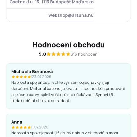
Csetneki u. 13. 1113 Budapešť Maďarsko
webshop@arsuna.hu
Hodnocení obchodu
5,0
316 hodnocení
Michaela Beranová
|
23.07.2026
Naprostá spojenost, rychlé vyřízení objednávky i její
doručení. Materiál batohu je kvalitní, moc hezké zpracování
a krásné barvy, splnil veškeré mé očekávání. Synovi (5.
třída) udělal obrovskou radost.
Anna
|
1.07.2026
Naprostá spokojenost, již druhý nákup v obchodě a mohu