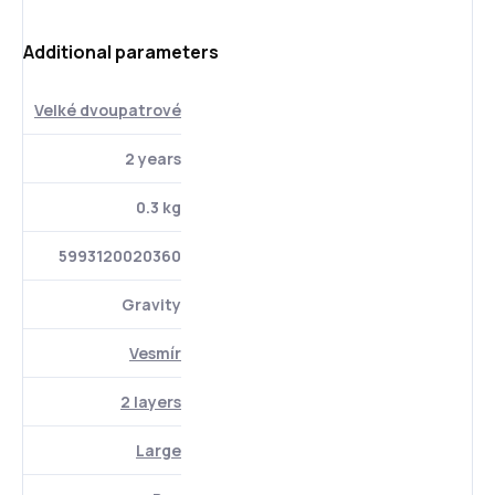
Additional parameters
Velké dvoupatrové
2 years
0.3 kg
5993120020360
Gravity
Vesmír
2 layers
Large