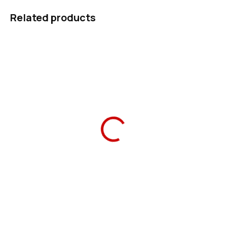
Related products
Ars Una School Bag
Ars Una Filled Pencil
Gravity 24 magnetic
Case Gravity
2 190 Kč
369 Kč
Add to cart
Add to cart