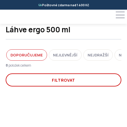
Přejít
Poštovné zdarma nad 1 400 Kč
na
obsah
Láhve ergo 500 ml
Ř
DOPORUČUJEME
NEJLEVNĚJŠÍ
NEJDRAŽŠÍ
NEJ
a
z
8
položek celkem
e
n
FILTROVAT
í
p
r
V
o
ý
d
p
u
i
k
s
t
p