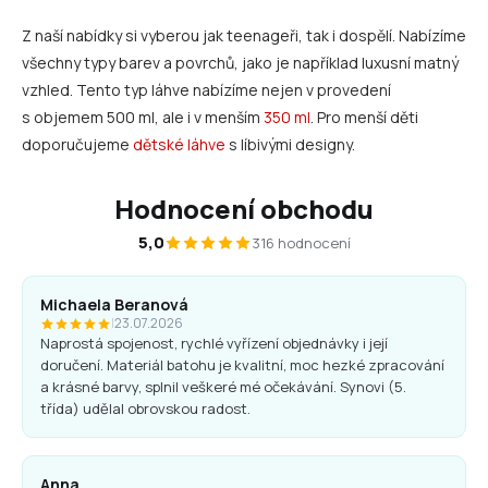
Z naší nabídky si vyberou jak teenageři, tak i dospělí. Nabízíme
všechny typy barev a povrchů, jako je například luxusní matný
vzhled. Tento typ láhve nabízíme nejen v provedení
s objemem 500 ml, ale i v menším
350 ml
. Pro menší děti
doporučujeme
dětské láhve
s líbivými designy.
Hodnocení obchodu
5,0
316 hodnocení
Michaela Beranová
|
23.07.2026
Naprostá spojenost, rychlé vyřízení objednávky i její
doručení. Materiál batohu je kvalitní, moc hezké zpracování
a krásné barvy, splnil veškeré mé očekávání. Synovi (5.
třída) udělal obrovskou radost.
Anna