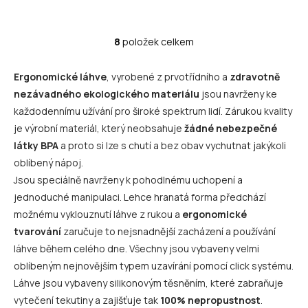
8
položek celkem
O
v
l
Ergonomické láhve
, vyrobené z prvotřídního a
zdravotně
á
nezávadného ekologického materiálu
jsou navrženy ke
d
a
každodennímu užívání pro široké spektrum lidí. Zárukou kvality
c
je výrobní materiál, který neobsahuje
žádné nebezpečné
í
látky BPA
a proto si lze s chutí a bez obav vychutnat jakýkoli
p
oblíbený nápoj.
r
v
Jsou speciálně navrženy k pohodlnému uchopení a
k
jednoduché manipulaci. Lehce hranatá forma předchází
y
možnému vyklouznutí láhve z rukou a
ergonomické
v
ý
tvarování
zaručuje to nejsnadnější zacházení a používání
p
láhve během celého dne. Všechny jsou vybaveny velmi
i
oblíbeným nejnovějším typem uzavírání pomocí click systému.
s
u
Láhve jsou vybaveny silikonovým těsněním, které zabraňuje
vytečení tekutiny a zajišťuje tak
100% nepropustnost
.