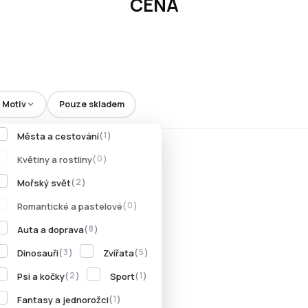
CENA
Motiv
Pouze skladem
Města a cestování
1
Květiny a rostliny
0
Mořský svět
2
Romantické a pastelové
0
Auta a doprava
8
Dinosauři
Zvířata
3
5
Psi a kočky
Sport
2
1
Fantasy a jednorožci
1