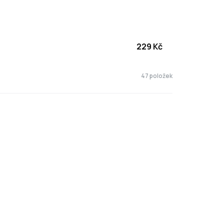
229
Kč
47 položek