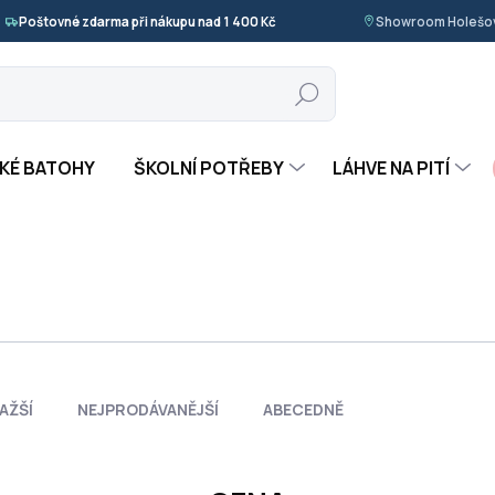
Poštovné zdarma při nákupu nad 1 400 Kč
Showroom Holešov
Hledat
KÉ BATOHY
ŠKOLNÍ POTŘEBY
LÁHVE NA PITÍ
AŽŠÍ
NEJPRODÁVANĚJŠÍ
ABECEDNĚ