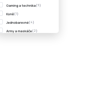
Gaming a technika
9
Koně
1
Jednobarevné
4
Sáček na přezůvky Roots teen
Army a maskáče
2
209 Kč
Do košíku
Vesmír
4
Abstraktní a geometrické
4