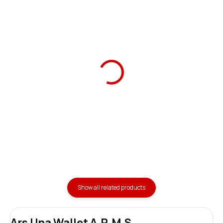
Ars Una School Bag
Ars Una Notebook
Anatomic A.R.M.S.
Folder A4 A.R.M.S.
1 690 Kč
59 Kč
Add to cart
Add to cart
Show all related products
Ars Una Wallet A.R.M.S.