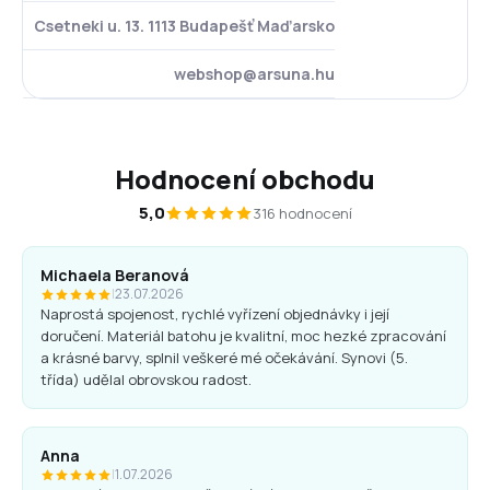
Csetneki u. 13. 1113 Budapešť Maďarsko
webshop@arsuna.hu
Hodnocení obchodu
5,0
316 hodnocení
Michaela Beranová
|
23.07.2026
Naprostá spojenost, rychlé vyřízení objednávky i její
doručení. Materiál batohu je kvalitní, moc hezké zpracování
a krásné barvy, splnil veškeré mé očekávání. Synovi (5.
třída) udělal obrovskou radost.
Anna
|
1.07.2026