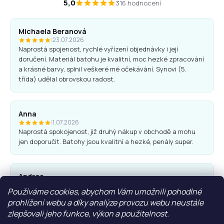
5,0
316 hodnocení
Michaela Beranová
|
23.07.2026
Naprostá spojenost, rychlé vyřízení objednávky i její
doručení. Materiál batohu je kvalitní, moc hezké zpracování
a krásné barvy, splnil veškeré mé očekávání. Synovi (5.
třída) udělal obrovskou radost.
Anna
|
1.07.2026
Naprostá spokojenost, již druhý nákup v obchodě a mohu
jen doporučit. Batohy jsou kvalitní a hezké, penály super.
Andrea
|
25.06.2026
Používáme cookies, abychom Vám umožnili pohodlné
Komunikace obchodu i nákup proběhl bez problémů. Vřele
prohlížení webu a díky analýze provozu webu neustále
doporučuji.
zlepšovali jeho funkce, výkon a použitelnost.