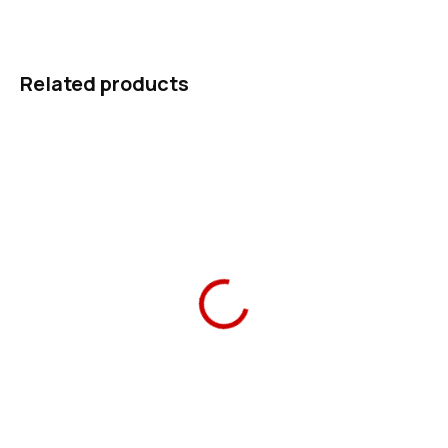
ASK
WATCH
Related products
Ars Una School Bag
Ars Una Notebook
Anatomic A.R.M.S.
Folder A4 A.R.M.S.
1 690 Kč
59 Kč
Add to cart
Add to cart