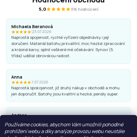
5,0
316 hodnocení
Michaela Beranová
|
23.07.2026
Naprostá spojenost, rychlé vyřízení objednávky i její
doručení. Materiál batohu je kvalitní, moc hezké zpracování
a krásné barvy, splnil veškeré mé očekávání. Synovi (5.
třída) udělal obrovskou radost.
Anna
|
1.07.2026
Naprostá spokojenost, již druhý nákup v obchodě a mohu
jen doporučit. Batohy jsou kvalitní a hezké, penály super.
Andrea
|
25.06.2026
Používáme cookies, abychom Vám umožnili pohodlné
Komunikace obchodu i nákup proběhl bez problémů. Vřele
prohlížení webu a díky analýze provozu webu neustále
doporučuji.