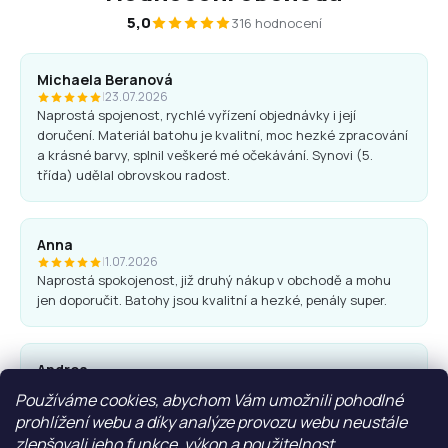
5,0
316 hodnocení
Michaela Beranová
|
23.07.2026
Naprostá spojenost, rychlé vyřízení objednávky i její
doručení. Materiál batohu je kvalitní, moc hezké zpracování
a krásné barvy, splnil veškeré mé očekávání. Synovi (5.
třída) udělal obrovskou radost.
Anna
|
1.07.2026
Naprostá spokojenost, již druhý nákup v obchodě a mohu
jen doporučit. Batohy jsou kvalitní a hezké, penály super.
Andrea
|
25.06.2026
Používáme cookies, abychom Vám umožnili pohodlné
Komunikace obchodu i nákup proběhl bez problémů. Vřele
prohlížení webu a díky analýze provozu webu neustále
doporučuji.
zlepšovali jeho funkce, výkon a použitelnost.