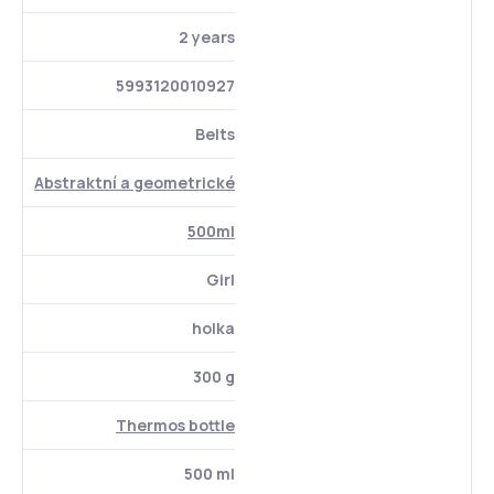
2 years
5993120010927
Belts
Abstraktní a geometrické
500ml
Girl
holka
300 g
Thermos bottle
500 ml