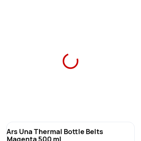
Ars Una Thermal Bottle
Belts White 500 ml
369 Kč
Add to cart
Ars Una Thermal Bottle Belts
Magenta 500 ml