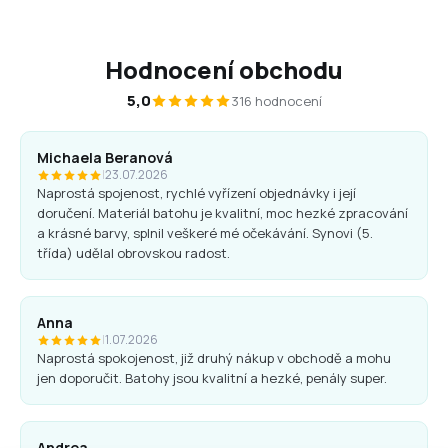
Hodnocení obchodu
5,0
316 hodnocení
Michaela Beranová
|
23.07.2026
Naprostá spojenost, rychlé vyřízení objednávky i její
doručení. Materiál batohu je kvalitní, moc hezké zpracování
a krásné barvy, splnil veškeré mé očekávání. Synovi (5.
třída) udělal obrovskou radost.
Anna
|
1.07.2026
Naprostá spokojenost, již druhý nákup v obchodě a mohu
jen doporučit. Batohy jsou kvalitní a hezké, penály super.
Andrea