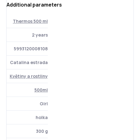
Additional parameters
Thermos 500 ml
2 years
5993120008108
Catalina estrada
Květiny a rostliny
500ml
Girl
holka
300 g