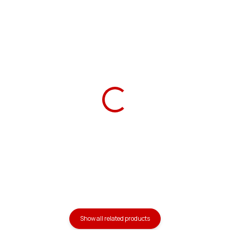
Ars Una Notebook
Ars Una Notebook Box
Folder A4 Mon Mignon
A4 Mon Mignon
59 Kč
149 Kč
Add to cart
Add to cart
Show all related products