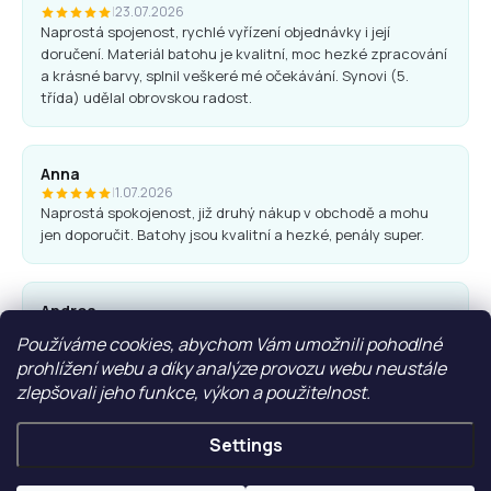
|
23.07.2026
Naprostá spojenost, rychlé vyřízení objednávky i její
doručení. Materiál batohu je kvalitní, moc hezké zpracování
a krásné barvy, splnil veškeré mé očekávání. Synovi (5.
třída) udělal obrovskou radost.
Anna
|
1.07.2026
Naprostá spokojenost, již druhý nákup v obchodě a mohu
jen doporučit. Batohy jsou kvalitní a hezké, penály super.
Andrea
|
25.06.2026
Používáme cookies, abychom Vám umožnili pohodlné
Komunikace obchodu i nákup proběhl bez problémů. Vřele
prohlížení webu a díky analýze provozu webu neustále
doporučuji.
zlepšovali jeho funkce, výkon a použitelnost.
Settings
Ľubica Hrudíková
|
27.05.2026
Rychlá domluva, dodání. Doporučuji