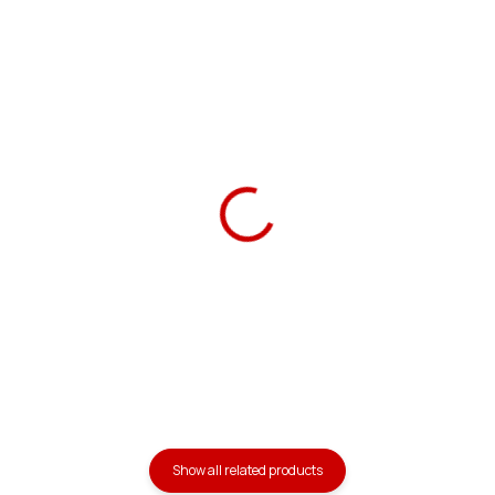
Ars Una Notebook
Ars Una Notebook Box
Folder A4 Mon Mignon
A5 Mon Mignon
59 Kč
99 Kč
Add to cart
Add to cart
Show all related products