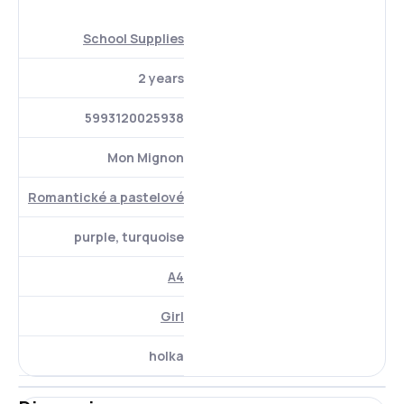
School Supplies
2 years
5993120025938
Mon Mignon
Romantické a pastelové
purple, turquoise
A4
Girl
holka