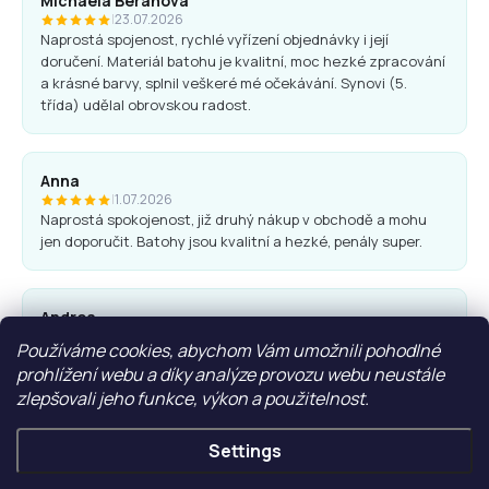
Michaela Beranová
|
23.07.2026
Naprostá spojenost, rychlé vyřízení objednávky i její
doručení. Materiál batohu je kvalitní, moc hezké zpracování
a krásné barvy, splnil veškeré mé očekávání. Synovi (5.
třída) udělal obrovskou radost.
Anna
|
1.07.2026
Naprostá spokojenost, již druhý nákup v obchodě a mohu
jen doporučit. Batohy jsou kvalitní a hezké, penály super.
Andrea
|
25.06.2026
Používáme cookies, abychom Vám umožnili pohodlné
Komunikace obchodu i nákup proběhl bez problémů. Vřele
prohlížení webu a díky analýze provozu webu neustále
doporučuji.
zlepšovali jeho funkce, výkon a použitelnost.
Settings
Ľubica Hrudíková
|
27.05.2026