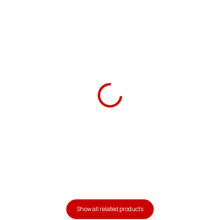
Ars Una Notebook
Ars Una Notebook Box
Folder A4 Mon Mignon
A4 Mon Mignon
59 Kč
149 Kč
Add to cart
Add to cart
Show all related products