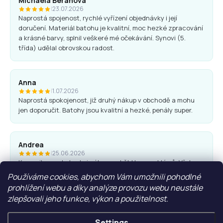
Michaela Beranová
|
23.07.2026
Naprostá spojenost, rychlé vyřízení objednávky i její
doručení. Materiál batohu je kvalitní, moc hezké zpracování
a krásné barvy, splnil veškeré mé očekávání. Synovi (5.
třída) udělal obrovskou radost.
Anna
|
1.07.2026
Naprostá spokojenost, již druhý nákup v obchodě a mohu
jen doporučit. Batohy jsou kvalitní a hezké, penály super.
Andrea
|
25.06.2026
Komunikace obchodu i nákup proběhl bez problémů. Vřele
doporučuji.
Používáme cookies, abychom Vám umožnili pohodlné
prohlížení webu a díky analýze provozu webu neustále
zlepšovali jeho funkce, výkon a použitelnost.
Ľubica Hrudíková
|
27.05.2026
Settings