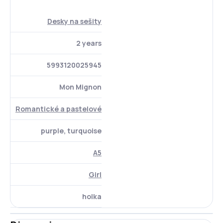
Desky na sešity
2 years
5993120025945
Mon Mignon
Romantické a pastelové
purple, turquoise
A5
Girl
holka