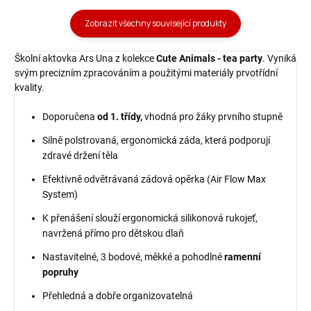
Zobrazit všechny související produkty
Školní aktovka Ars Una z kolekce
Cute Animals - tea party
. Vyniká
svým precizním zpracováním a použitými materiály prvotřídní
kvality.
Doporučena
od 1. třídy,
vhodná pro žáky prvního stupně
Silně polstrovaná, ergonomická záda, která podporují
zdravé držení těla
Efektivně odvětrávaná zádová opěrka (Air Flow Max
System)
K přenášení slouží ergonomická silikonová rukojeť,
navržená přímo pro dětskou dlaň
Nastavitelné, 3 bodové, měkké a pohodlné
ramenní
popruhy
Přehledná a dobře organizovatelná