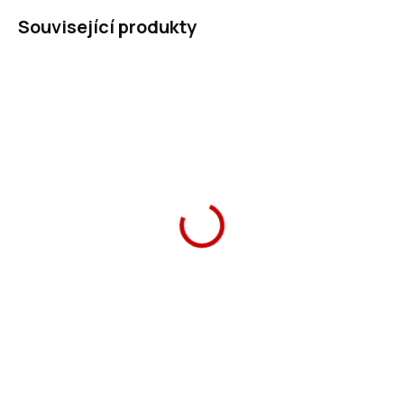
Související produkty
Školní aktovka Anatomic
Box na sešity A4 Cute
Cute Animals - tea party
Animals - tea party
1 690 Kč
149 Kč
Do košíku
Do košíku