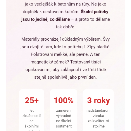
jako vedlejšák k batohům na túry. Ne jako
doplněk k cestovním kufrům.
Školní potřeby
jsou to jediné, co děláme
– a proto to děláme
tak dobře.
Materiály procházejí důkladným výběrem. Švy
jsou dvojité tam, kde to potřebují. Zipy hladké.
Polstrování měkké, ale pevné. A ten
magnetický zámek? Testovaný tisíci
opakováními, aby zaklapnul i ve třetí třídě
stejně spolehlivě jako první den.
25+
100%
3 roky
let
zaměření
nadstandardní
zkušeností
výhradně
záruka
se
na školní
za kvalitou si
školními
sortiment
stojíme