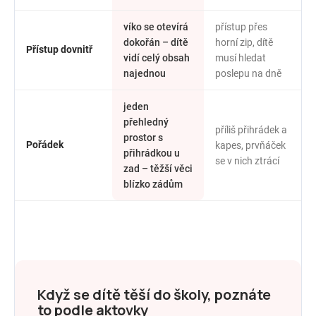
víko se otevírá
přístup přes
dokořán – dítě
horní zip, dítě
Přístup dovnitř
vidí celý obsah
musí hledat
najednou
poslepu na dně
jeden
přehledný
příliš přihrádek a
prostor s
Pořádek
kapes, prvňáček
přihrádkou u
se v nich ztrácí
zad – těžší věci
blízko zádům
Když se dítě těší do školy, poznáte
to podle aktovky