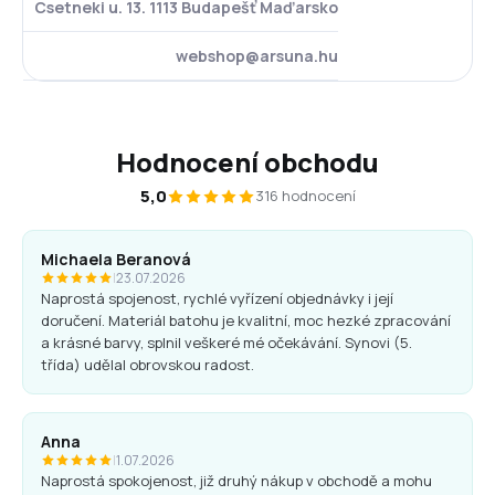
Csetneki u. 13. 1113 Budapešť Maďarsko
webshop@arsuna.hu
Hodnocení obchodu
5,0
316 hodnocení
Michaela Beranová
|
23.07.2026
Naprostá spojenost, rychlé vyřízení objednávky i její
doručení. Materiál batohu je kvalitní, moc hezké zpracování
a krásné barvy, splnil veškeré mé očekávání. Synovi (5.
třída) udělal obrovskou radost.
Anna
|
1.07.2026
Naprostá spokojenost, již druhý nákup v obchodě a mohu