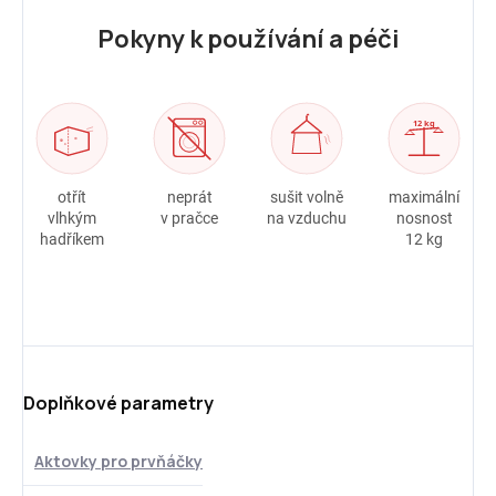
Pokyny k používání a péči
otřít
neprát
sušit volně
maximální
vlhkým
v pračce
na vzduchu
nosnost
hadříkem
12 kg
Doplňkové parametry
Aktovky pro prvňáčky