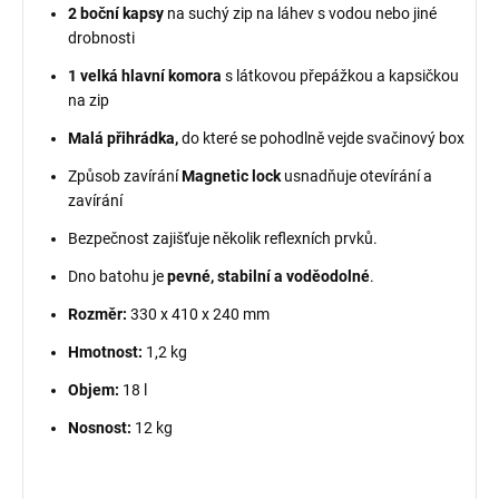
2 boční kapsy
na suchý zip na láhev s vodou nebo jiné
drobnosti
1 velká hlavní komora
s látkovou přepážkou a kapsičkou
na zip
Malá přihrádka,
do které se pohodlně vejde svačinový box
Způsob zavírání
Magnetic lock
usnadňuje otevírání a
zavírání
Bezpečnost zajišťuje několik reflexních prvků.
Dno batohu je
pevné, stabilní a voděodolné
.
Rozměr:
330 x 410 x 240 mm
Hmotnost:
1,2 kg
Objem:
18 l
Nosnost:
12 kg