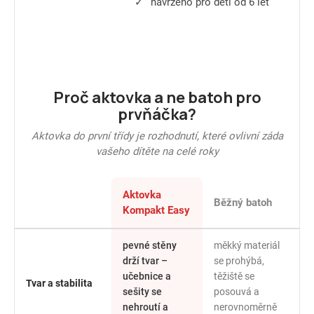
✓
navrženo pro děti od 6 let
Proč aktovka a ne batoh pro
prvňáčka?
Aktovka do první třídy je rozhodnutí, které ovlivní záda
vašeho dítěte na celé roky
Aktovka
Běžný batoh
Kompakt Easy
pevné stěny
měkký materiál
drží tvar –
se prohýbá,
učebnice a
těžiště se
Tvar a stabilita
sešity se
posouvá a
nehroutí a
nerovnoměrně