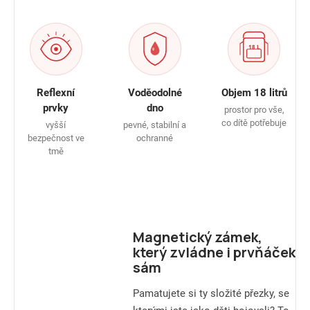
Reflexní
Voděodolné
Objem 18 litrů
prvky
dno
prostor pro vše,
co dítě potřebuje
vyšší
pevné, stabilní a
bezpečnost ve
ochranné
tmě
Magnetický zámek,
který zvládne i prvňáček
sám
Pamatujete si ty složité přezky, se