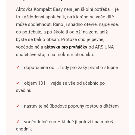
Aktovka Kompakt Easy není jen školní potřeba – je
to každodenní společník, na kterého se vaše dítě
může spolehnout. Ráno ji snadno otevře, najde vše,
co potřebuje, a po škole ji odloží na zem, aniž
byste se báli o obsah. Protože dno je pevné,
voděodolné a
aktovka pro prvňáčky
od ARS UNA
spolehlivě stojí i na mokrém chodníku.
✓
doporučena od 1. třídy pro žáky prvního stupně
✓
objem 18 l – vejde se vše od učebnic po
svačinu
✓
nastavitelné 3bodové popruhy rostou s dítětem
✓
voděodolné dno – klidně ji položí i na mokrý
chodník