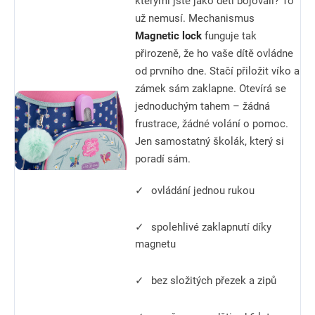
kterými jste jako děti bojovali? To
už nemusí. Mechanismus
Magnetic lock
funguje tak
přirozeně, že ho vaše dítě ovládne
od prvního dne. Stačí přiložit víko a
zámek sám zaklapne. Otevírá se
jednoduchým tahem – žádná
frustrace, žádné volání o pomoc.
Jen samostatný školák, který si
poradí sám.
✓
ovládání jednou rukou
✓
spolehlivé zaklapnutí díky
magnetu
✓
bez složitých přezek a zipů