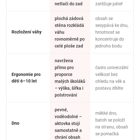
netlačí do zad
zatěžuje páteř
plochá zádová
obsah se
stěna rozkládá
sesypává ke dnu,
Rozložení váhy
váhu
hmotnost se
rovnoměrně po
koncentruje do
celé ploše zad
jednoho bodu
navržena
přímo pro
často univerzální
Ergonomie pro
proporce
velikost bez
děti 6–10 let
malých školáků
ohledu na věk a
– výška, šířka i
postavu dítěte
polstrování
pevné,
měkké dno,
voděodolné –
batoh se položí
Dno
aktovka stojí
na stranu, obsah
samostatně a
se pomačká
chrání obsah