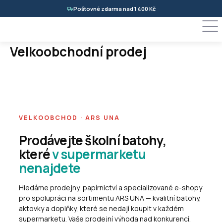
Přejít
Poštovné zdarma nad 1 400 Kč
na
obsah
Velkoobchodní prodej
VELKOOBCHOD · ARS UNA
Prodávejte školní batohy,
které
v supermarketu
nenajdete
Hledáme prodejny, papírnictví a specializované e-shopy
pro spolupráci na sortimentu ARS UNA — kvalitní batohy,
aktovky a doplňky, které se nedají koupit v každém
supermarketu. Vaše prodejní výhoda nad konkurencí.