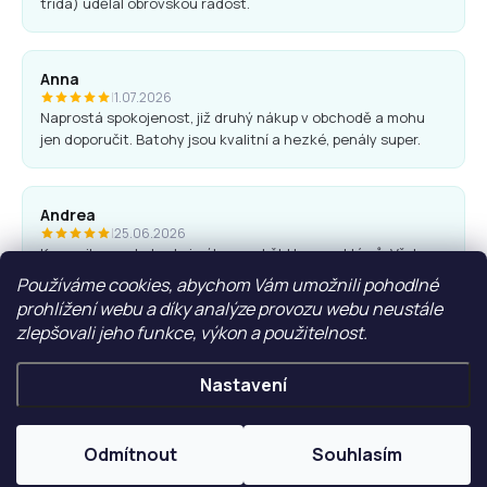
třída) udělal obrovskou radost.
Anna
|
1.07.2026
Naprostá spokojenost, již druhý nákup v obchodě a mohu
jen doporučit. Batohy jsou kvalitní a hezké, penály super.
Andrea
|
25.06.2026
Komunikace obchodu i nákup proběhl bez problémů. Vřele
doporučuji.
Používáme cookies, abychom Vám umožnili pohodlné
prohlížení webu a díky analýze provozu webu neustále
zlepšovali jeho funkce, výkon a použitelnost.
Ľubica Hrudíková
|
27.05.2026
Nastavení
Rychlá domluva, dodání. Doporučuji
Odmítnout
Souhlasím
ZOBRAZIT VÍCE