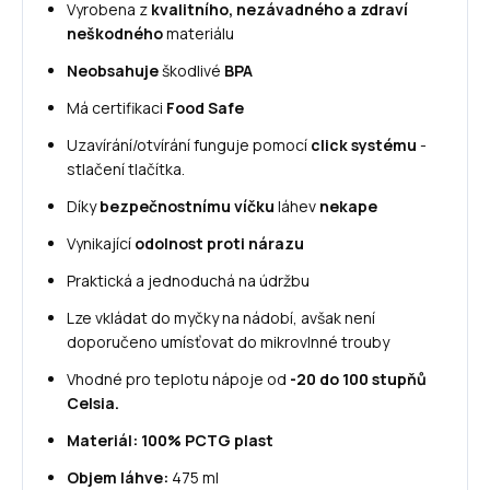
Vyrobena z
kvalitního, nezávadného a zdraví
neškodného
materiálu
Neobsahuje
škodlivé
BPA
Má certifikaci
Food Safe
Uzavírání/otvírání funguje pomocí
click systému
-
stlačení tlačítka.
Díky
bezpečnostnímu víčku
láhev
nekape
Vynikající
odolnost proti nárazu
Praktická a jednoduchá na údržbu
Lze vkládat do myčky na nádobí, avšak není
doporučeno umísťovat do mikrovlnné trouby
Vhodné pro teplotu nápoje od
-20 do 100 stupňů
Celsia.
Materiál: 100% PCTG plast
Objem láhve:
475 ml