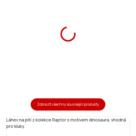
Školní aktovka Anatomic
Ars Una Školní penál
Raptor
Raptor
1 590 Kč
369 Kč
Do košíku
Detail
Zobrazit všechny související produkty
Láhev na pití z kolekce Raptor s motivem dinosaura, vhodná
pro kluky.