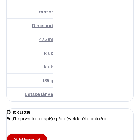
raptor
Dinosauři
475 ml
kluk
kluk
135 g
Dětské láhve
Diskuze
Buďte první, kdo napíše příspěvek k této položce.
Přidat komentář