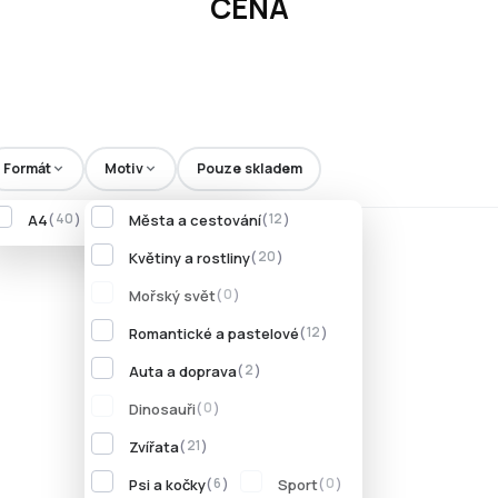
CENA
Formát
Motiv
Pouze skladem
A4
Města a cestování
A5
40
47
12
Květiny a rostliny
20
Mořský svět
0
Romantické a pastelové
12
Auta a doprava
2
Dinosauři
0
Zvířata
21
Psi a kočky
Sport
6
0