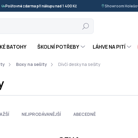
Poštovné zdarma při nákupu nad 1 400 Kč
Showroom Holešov
Hledat
KÉ BATOHY
ŠKOLNÍ POTŘEBY
LÁHVE NA PITÍ
ity
Boxy na sešity
Dívčí desky na sešity
y
AŽŠÍ
NEJPRODÁVANĚJŠÍ
ABECEDNĚ