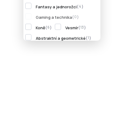
Fantasy a jednorožci
4
Gaming a technika
0
Koně
Vesmír
6
13
Box na sešity A5 Cute Animals - Koala
Abstraktní a geometrické
1
99 Kč
Do košíku