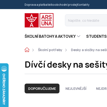
Přejít
Doprava a platba
Velkoobchodní prodej
Kontakty
na
obsah
ŠKOLNÍ BATOHY A AKTOVKY
STUDENTS
Domů
Školní potřeby
Desky a složky na seš
Dívčí desky na sešit
Ř
a
DOPORUČUJEME
NEJLEVNĚJŠÍ
NEJDR
z
e
n