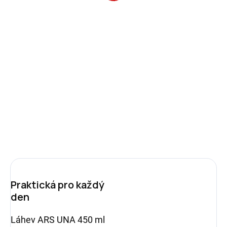
279 Kč
Měrná
SKLADEM
(2 KS)
cena:
−
+
Přidat do košíku
ZEPTAT SE
HLÍDAT
Praktická pro každý
den
Láhev ARS UNA 450 ml