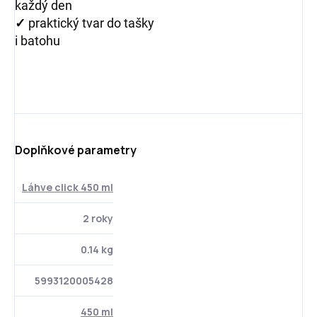
každý den
✓
praktický tvar do tašky
i batohu
Doplňkové parametry
Láhve click 450 ml
2 roky
0.14 kg
5993120005428
450 ml