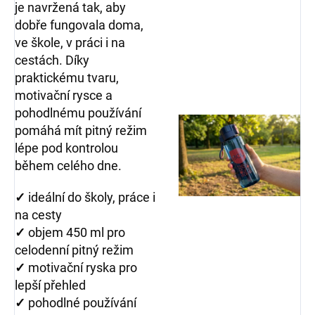
je navržená tak, aby
dobře fungovala doma,
ve škole, v práci i na
cestách. Díky
praktickému tvaru,
motivační rysce a
pohodlnému používání
pomáhá mít pitný režim
lépe pod kontrolou
během celého dne.
✓
ideální do školy, práce i
na cesty
✓
objem 450 ml pro
celodenní pitný režim
✓
motivační ryska pro
lepší přehled
✓
pohodlné používání