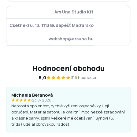
Ars Una Studio Kft
Csetneki u. 13. 1113 Budapešť Maďarsko
webshop@arsuna.hu
Hodnocení obchodu
5,0
316 hodnocení
Michaela Beranová
|
23.07.2026
Naprostá spojenost, rychlé vyřízení objednávky i její
doručení. Materiál batohu je kvalitní, moc hezké zpracování
a krásné barvy, splnil veškeré mé očekávání. Synovi (5.
třída) udělal obrovskou radost.