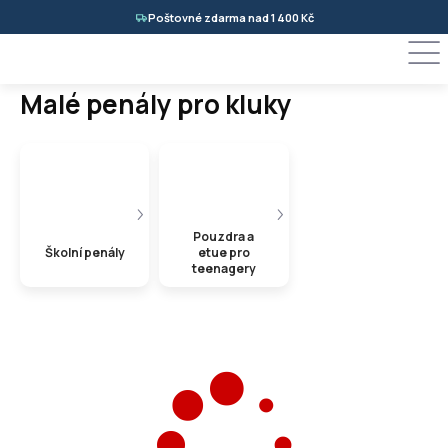
Přejít
Poštovné zdarma nad 1 400 Kč
na
obsah
Malé penály pro kluky
Pouzdra a
Školní penály
etue pro
teenagery