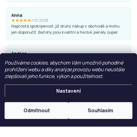
Anna
|
1.07.2026
Naprostá spokojenost, již druhý nákup v obchodě a mohu
jen doporučit. Batohy jsou kvalitní a hezké, penály super.
Andrea
|
25.06.2026
Používáme cookies, abychom Vám umožnili pohodlné
Komunikace obchodu i nákup proběhl bez problémů. Vřele
prohlížení webu a díky analýze provozu webu neustále
doporučuji.
zlepšovali jeho funkce, výkon a použitelnost.
Nastavení
Ľubica Hrudíková
|
27.05.2026
Rychlá domluva, dodání. Doporučuji
Odmítnout
Souhlasím
ZOBRAZIT VÍCE