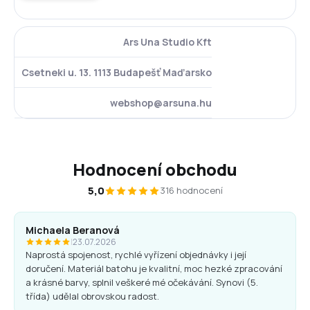
Ars Una Studio Kft
Csetneki u. 13. 1113 Budapešť Maďarsko
webshop@arsuna.hu
Hodnocení obchodu
5,0
316 hodnocení
Michaela Beranová
|
23.07.2026
Naprostá spojenost, rychlé vyřízení objednávky i její
doručení. Materiál batohu je kvalitní, moc hezké zpracování
a krásné barvy, splnil veškeré mé očekávání. Synovi (5.
třída) udělal obrovskou radost.