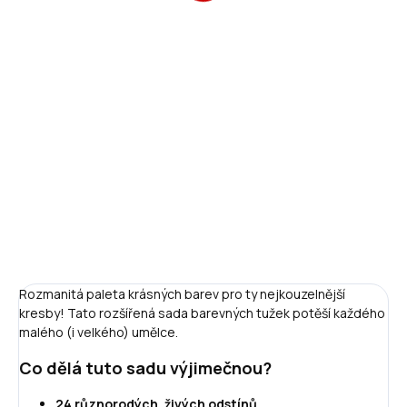
119 Kč
Měrná
SKLADEM
(>5 KS)
cena:
−
+
Přidat do košíku
ZEPTAT SE
HLÍDAT
Rozmanitá paleta krásných barev pro ty nejkouzelnější
kresby! Tato rozšířená sada barevných tužek potěší každého
malého (i velkého) umělce.
Co dělá tuto sadu výjimečnou?
24 různorodých, živých odstínů