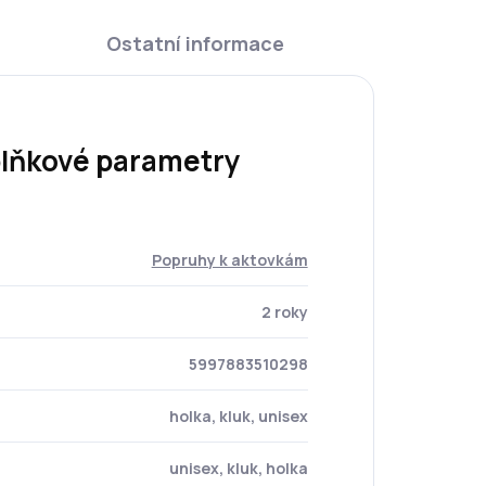
Ostatní informace
lňkové parametry
Popruhy k aktovkám
2 roky
5997883510298
holka, kluk, unisex
unisex, kluk, holka