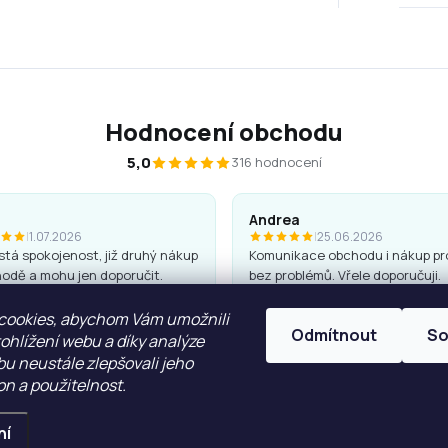
Hodnocení obchodu
5,0
316 hodnocení
Andrea
|
1.07.2026
|
25.06.2026
tá spokojenost, již druhý nákup
Komunikace obchodu i nákup pr
odě a mohu jen doporučit.
bez problémů. Vřele doporučuji.
 jsou kvalitní a hezké, penály
cookies, abychom Vám umožnili
Odmítnout
So
ohlížení webu a díky analýze
u neustále zlepšovali jeho
on a použitelnost.
ZOBRAZIT VÍCE
ní