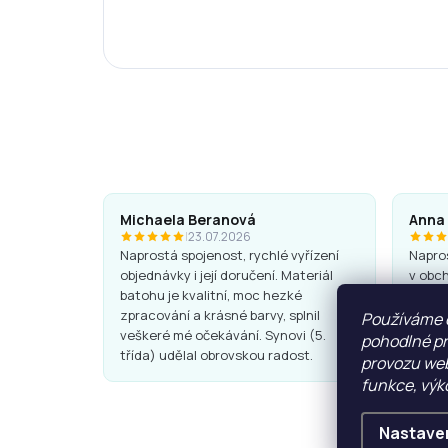
Michaela Beranová
Anna
|
23.07.2026
Naprostá spojenost, rychlé vyřízení
Napros
objednávky i její doručení. Materiál
v obch
batohu je kvalitní, moc hezké
Batohy
zpracování a krásné barvy, splnil
super.
Používáme 
veškeré mé očekávání. Synovi (5.
pohodlné pr
třída) udělal obrovskou radost.
provozu web
funkce, výk
Nastave