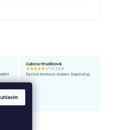
Ľubica Hrudíková
|
27.05.2026
oběhl
Rychlá domluva, dodání. Doporučuji
uhlasím