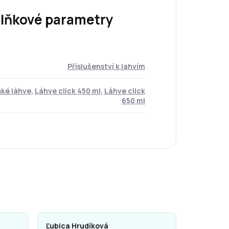
lňkové parametry
Příslušenství k lahvím
ké láhve
,
Láhve click 450 ml
,
Láhve click
650 ml
Ľubica Hrudíková