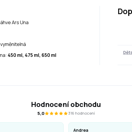
Dop
láhve Ars Una
e vyměnitelná
Děts
Una:
450 ml, 475 ml, 650 ml
Hodnocení obchodu
5,0
316 hodnocení
Andrea