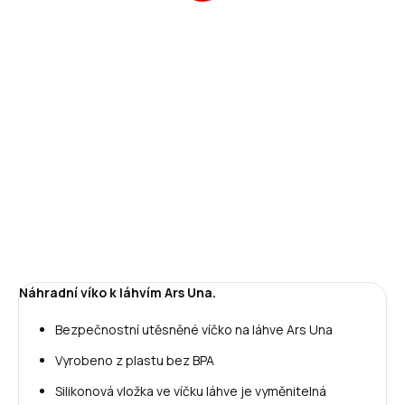
99 Kč
Měrná
SKLADEM
(>5 KS)
cena:
−
+
Přidat do košíku
ZEPTAT SE
HLÍDAT
Náhradní víko k láhvím Ars Una.
Bezpečnostní utěsněné víčko na láhve Ars Una
Vyrobeno z plastu bez BPA
Silikonová vložka ve víčku láhve je vyměnitelná