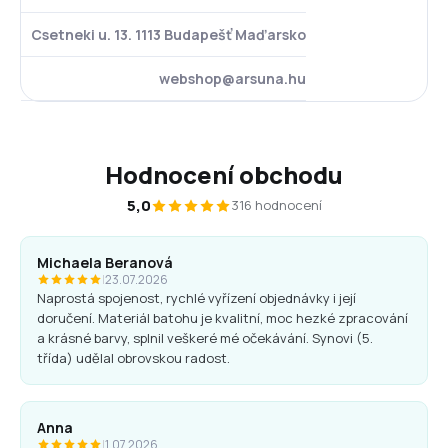
Csetneki u. 13. 1113 Budapešť Maďarsko
webshop@arsuna.hu
Hodnocení obchodu
5,0
316 hodnocení
Michaela Beranová
|
23.07.2026
Naprostá spojenost, rychlé vyřízení objednávky i její
doručení. Materiál batohu je kvalitní, moc hezké zpracování
a krásné barvy, splnil veškeré mé očekávání. Synovi (5.
třída) udělal obrovskou radost.
Anna
|
1.07.2026