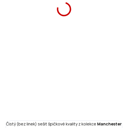
49 Kč
Měrná
SKLADEM
(>5 KS)
cena:
−
+
Přidat do košíku
ZEPTAT SE
HLÍDAT
Čistý (bez linek) sešit špičkové kvality z kolekce
Manchester