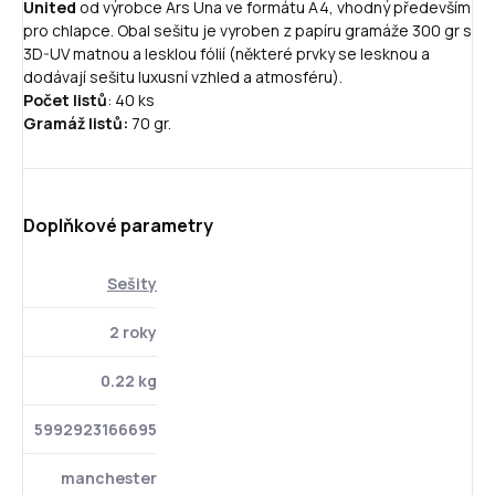
United
od výrobce Ars Una ve formátu A4, vhodný především
pro chlapce. Obal sešitu je vyroben z papíru gramáže 300 gr s
3D-UV matnou a lesklou fólií (některé prvky se lesknou a
dodávají sešitu luxusní vzhled a atmosféru).
Počet listů
: 40 ks
Gramáž listů:
70 gr.
Doplňkové parametry
Sešity
2 roky
0.22 kg
5992923166695
manchester