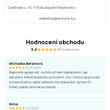
Csetneki u. 13. 1113 Budapešť Maďarsko
webshop@arsuna.hu
Hodnocení obchodu
5,0
316 hodnocení
Michaela Beranová
|
23.07.2026
Naprostá spojenost, rychlé vyřízení objednávky i její
doručení. Materiál batohu je kvalitní, moc hezké zpracování
a krásné barvy, splnil veškeré mé očekávání. Synovi (5.
třída) udělal obrovskou radost.
Anna
|
1.07.2026