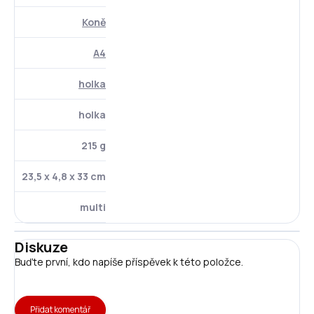
Koně
A4
holka
holka
215 g
23,5 x 4,8 x 33 cm
multi
Diskuze
Buďte první, kdo napíše příspěvek k této položce.
Přidat komentář