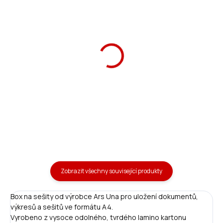
Školní aktovka My Sweet
Ars Una Sáček na
Horse 24 Ergofit
přezůvky My Sweet
Horse
1 790 Kč
139 Kč
Do košíku
Do košíku
Zobrazit všechny související produkty
Box na sešity od výrobce Ars Una pro uložení dokumentů,
výkresů a sešitů ve formátu A4.
Vyrobeno z vysoce odolného, tvrdého lamino kartonu