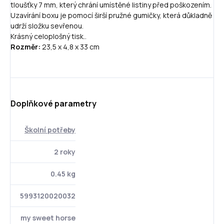
tloušťky 7 mm, který chrání umístěné listiny před poškozením.
Uzavírání boxu je pomocí širší pružné gumičky, která důkladně
udrží složku sevřenou.
Krásný celoplošný tisk..
Rozměr:
23,5 x 4,8 x 33 cm
Doplňkové parametry
Školní potřeby
2 roky
0.45 kg
5993120020032
my sweet horse