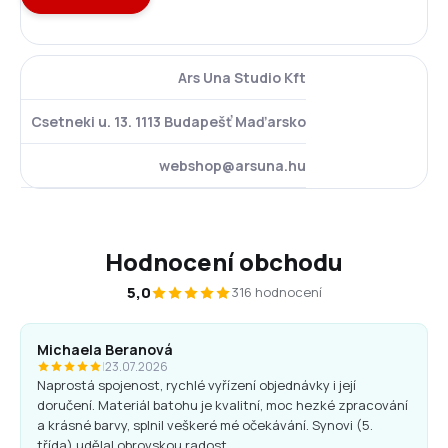
Ars Una Studio Kft
Csetneki u. 13. 1113 Budapešť Maďarsko
webshop@arsuna.hu
Hodnocení obchodu
5,0
316 hodnocení
Michaela Beranová
|
23.07.2026
Naprostá spojenost, rychlé vyřízení objednávky i její
doručení. Materiál batohu je kvalitní, moc hezké zpracování
a krásné barvy, splnil veškeré mé očekávání. Synovi (5.
třída) udělal obrovskou radost.