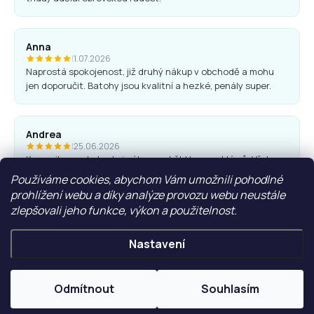
Anna
|
1.07.2026
Naprostá spokojenost, již druhý nákup v obchodě a mohu
jen doporučit. Batohy jsou kvalitní a hezké, penály super.
Andrea
|
25.06.2026
Komunikace obchodu i nákup proběhl bez problémů. Vřele
doporučuji.
Používáme cookies, abychom Vám umožnili pohodlné
prohlížení webu a díky analýze provozu webu neustále
zlepšovali jeho funkce, výkon a použitelnost.
Ľubica Hrudíková
|
27.05.2026
Nastavení
Rychlá domluva, dodání. Doporučuji
Odmítnout
Souhlasím
ZOBRAZIT VÍCE