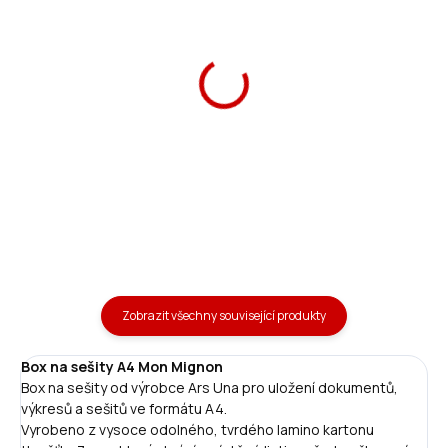
Složka na sešity A4 Mon
Box na sešity A5 Mon
Mignon
Mignon
59 Kč
99 Kč
Do košíku
Do košíku
Zobrazit všechny související produkty
Box na sešity A4 Mon Mignon
Box na sešity od výrobce Ars Una pro uložení dokumentů,
výkresů a sešitů ve formátu A4.
Vyrobeno z vysoce odolného, tvrdého lamino kartonu