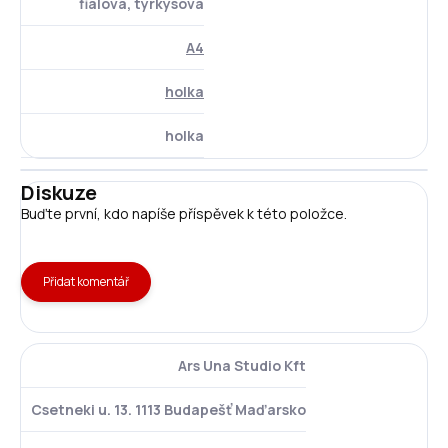
fialová, tyrkysová
A4
holka
holka
Diskuze
Buďte první, kdo napíše příspěvek k této položce.
Přidat komentář
Ars Una Studio Kft
Csetneki u. 13. 1113 Budapešť Maďarsko