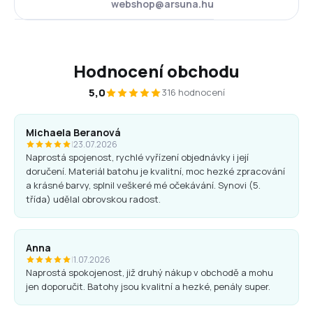
webshop@arsuna.hu
Hodnocení obchodu
5,0
316 hodnocení
Michaela Beranová
|
23.07.2026
Naprostá spojenost, rychlé vyřízení objednávky i její
doručení. Materiál batohu je kvalitní, moc hezké zpracování
a krásné barvy, splnil veškeré mé očekávání. Synovi (5.
třída) udělal obrovskou radost.
Anna
|
1.07.2026
Naprostá spokojenost, již druhý nákup v obchodě a mohu
jen doporučit. Batohy jsou kvalitní a hezké, penály super.