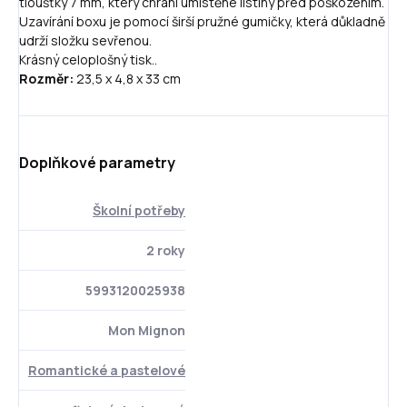
tloušťky 7 mm, který chrání umístěné listiny před poškozením.
Uzavírání boxu je pomocí širší pružné gumičky, která důkladně
udrží složku sevřenou.
Krásný celoplošný tisk..
Rozměr:
23,5 x 4,8 x 33 cm
Doplňkové parametry
Školní potřeby
2 roky
5993120025938
Mon Mignon
Romantické a pastelové