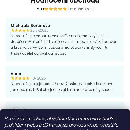
5,0
316 hodnocení
Michaela Beranová
|
23.07.2026
Naprostá spojenost, rychlé vyřízení objednávky i její
doručení. Materiál batohu je kvalitní, moc hezké zpracování
a krásné barvy, splnil veškeré mé očekávání. Synovi (5.
třída) udělal obrovskou radost.
Anna
|
1.07.2026
Naprostá spokojenost, již druhý nákup v obchodě a mohu
jen doporučit. Batohy jsou kvalitní a hezké, penály super.
Andrea
|
25.06.2026
Používáme cookies, abychom Vám umožnili pohodlné
Komunikace obchodu i nákup proběhl bez problémů. Vřele
prohlížení webu a díky analýze provozu webu neustále
doporučuji.