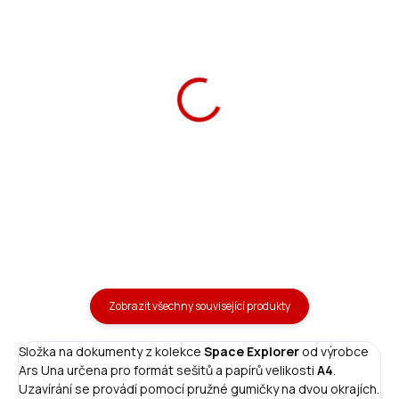
Školní aktovka Anatomic
Sáček na přezůvky
Space Explorer Easy-
Space Explorer
pack
1 790 Kč
149 Kč
Do košíku
Do košíku
Zobrazit všechny související produkty
Složka na dokumenty z kolekce
Space Explorer
od výrobce
Ars Una určena pro formát sešitů a papírů velikosti
A4
.
Uzavírání se provádí pomocí pružné gumičky na dvou okrajích.