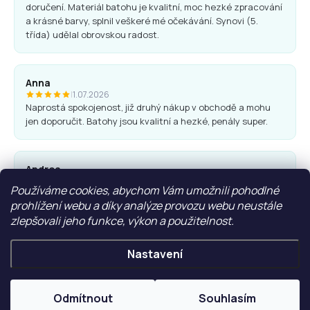
doručení. Materiál batohu je kvalitní, moc hezké zpracování
a krásné barvy, splnil veškeré mé očekávání. Synovi (5.
třída) udělal obrovskou radost.
Anna
|
1.07.2026
Naprostá spokojenost, již druhý nákup v obchodě a mohu
jen doporučit. Batohy jsou kvalitní a hezké, penály super.
Andrea
|
25.06.2026
Používáme cookies, abychom Vám umožnili pohodlné
Komunikace obchodu i nákup proběhl bez problémů. Vřele
prohlížení webu a díky analýze provozu webu neustále
doporučuji.
zlepšovali jeho funkce, výkon a použitelnost.
Nastavení
Ľubica Hrudíková
|
27.05.2026
Rychlá domluva, dodání. Doporučuji
Odmítnout
Souhlasím