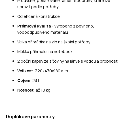
Prodyšné, polstrované ramenní popruhy, které lze
upravit podle potřeby
Odlehčená konstrukce
Prémiová kvalita
- vyrobeno z pevného,
vodoodpudivého materiálu
Velká přihrádka na zip na školní potřeby
Měkká přihrádka na notebook
2 boční kapsy ze síťoviny na láhve s vodou a drobnosti
Velikost
: 320x470x180 mm
Objem
: 23 l
N
osnost
: až 10 kg
Doplňkové parametry