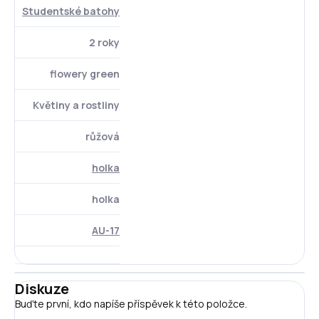
Studentské batohy
2 roky
flowery green
Květiny a rostliny
růžová
holka
holka
AU-17
Diskuze
Buďte první, kdo napíše příspěvek k této položce.