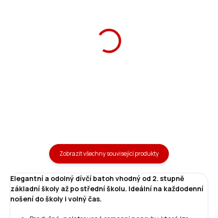
Ars Una termohrnek
Ars Una termohrnek
Flowery green 350 ml
Flowery green 470ml
419 Kč
489 Kč
Do košíku
Do košíku
Zobrazit všechny související produkty
Elegantní a odolný dívčí batoh vhodný od 2. stupně
základní školy až po střední školu. Ideální na každodenní
nošení do školy i volný čas.