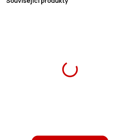
Související produkty
Složka na sešity A4
Box na sešity A4 Beach
Beach Flowers
Flowers
69 Kč
169 Kč
Do košíku
Do košíku