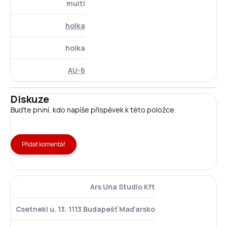
multi
holka
holka
AU-6
Diskuze
Buďte první, kdo napíše příspěvek k této položce.
Přidat komentář
Ars Una Studio Kft
Csetneki u. 13. 1113 Budapešť Maďarsko