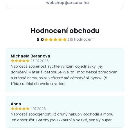
webshop@arsuna.hu
Hodnocení obchodu
5,0
316 hodnocení
Michaela Beranová
|
23.07.2026
Naprostá spojenost, rychlé vyřízení objednávky i její
doručení. Materiál batohu je kvalitní, moc hezké zpracování
a krásné barvy, splnil veškeré mé očekávání. Synovi (5.
třída) udělal obrovskou radost.
Anna
|
1.07.2026
Naprostá spokojenost, již druhý nákup v obchodě a mohu
jen doporučit. Batohy jsou kvalitní a hezké, penály super.