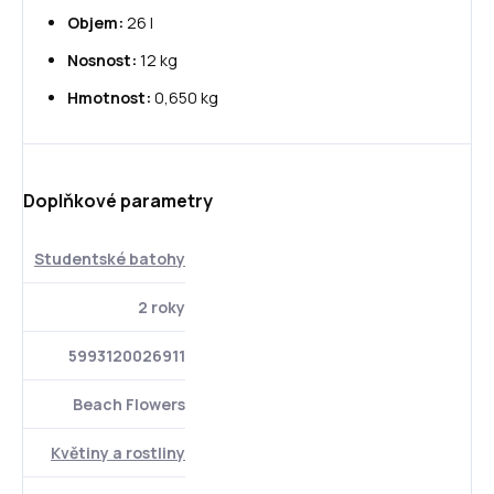
Objem:
26 l
Nosnost:
12 kg
Hmotnost:
0,650 kg
Doplňkové parametry
Studentské batohy
2 roky
5993120026911
Beach Flowers
Květiny a rostliny