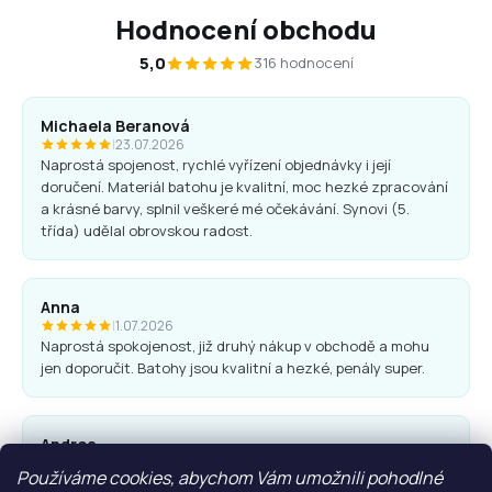
Hodnocení obchodu
5,0
316 hodnocení
Michaela Beranová
|
23.07.2026
Naprostá spojenost, rychlé vyřízení objednávky i její
doručení. Materiál batohu je kvalitní, moc hezké zpracování
a krásné barvy, splnil veškeré mé očekávání. Synovi (5.
třída) udělal obrovskou radost.
Anna
|
1.07.2026
Naprostá spokojenost, již druhý nákup v obchodě a mohu
jen doporučit. Batohy jsou kvalitní a hezké, penály super.
Andrea
|
25.06.2026
Používáme cookies, abychom Vám umožnili pohodlné
Komunikace obchodu i nákup proběhl bez problémů. Vřele