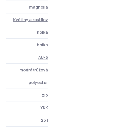
magnolia
Květiny a rostliny
holka
holka
AU-6
modrá/růžová
polyester
zip
YKK
26 l