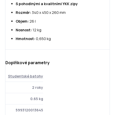
S pohodlnými a kvalitními YKK zipy
Rozměr:
340 x 450 x 260 mm
Objem:
26 l
Nosnost:
12 kg
Hmotnost:
0,650 kg
Doplňkové parametry
Studentské batohy
2 roky
0.65 kg
5993120013645