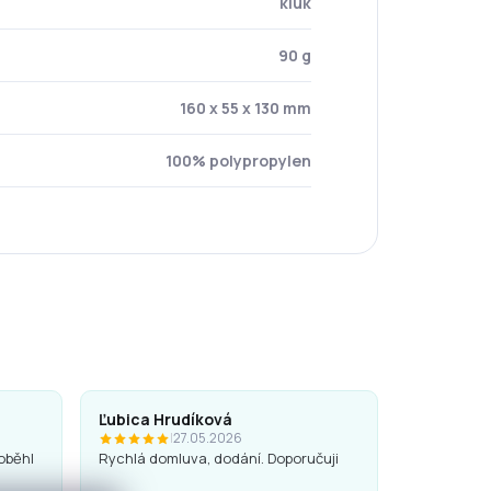
kluk
90 g
160 x 55 x 130 mm
100% polypropylen
Ľubica Hrudíková
|
27.05.2026
oběhl
Rychlá domluva, dodání. Doporučuji