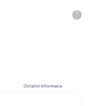
Další
produkt
t
Ars Una Láhev na pití Street
Kings 475 ml
289 Kč
Do košíku
Ostatní informace