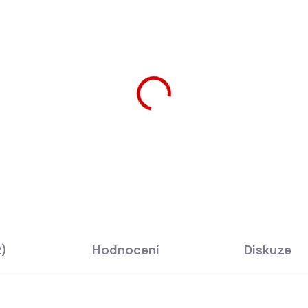
 Una Sáček na přezůvky
Ars Una Peněženka Stree
eet Kings
Kings
9 Kč
229 Kč
Do košíku
Do košíku
2)
Hodnocení
Diskuze