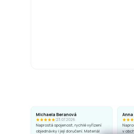
Michaela Beranová
Anna
|
23.07.2026
Naprostá spojenost, rychlé vyřízení
Napros
objednávky i její doručení. Materiál
v obch