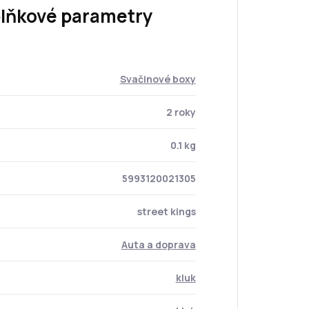
lňkové parametry
Svačinové boxy
2 roky
0.1 kg
5993120021305
street kings
Auta a doprava
kluk