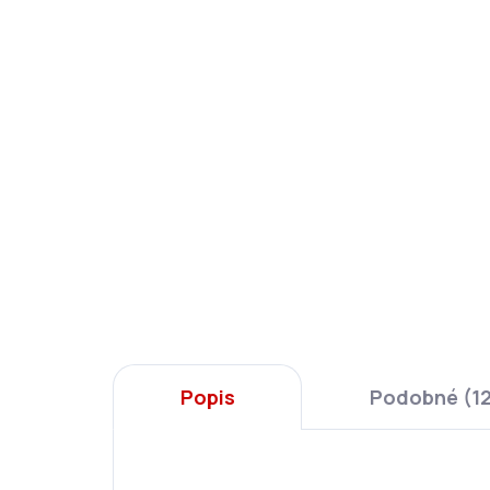
Školní aktovka Anatomic
Ars
Street Kings 24
Str
1 590 Kč
13
Do košíku
Popis
Podobné (1