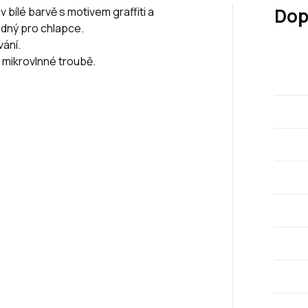
Dop
v bílé barvě s motivem graffiti a
odný pro chlapce.
vání.
 mikrovlnné troubě.