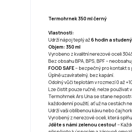
Termohrnek 350 ml černý
Vlastnosti:
Udrží nápoj teplý až
6 hodin a studený
Objem: 350 ml
Vyrobeno z kvalitní nerezové oceli 30
Bez obsahu BPA, BPS, BPF – neobsahuje 
FOOD SAFE
– bezpečný pro kontakt s 
Úplně uzavíratelný, bez kapání.
Odolný vůči teplotám v rozmezí 0 až +1
Lze čistit pouze ručně, nelze používat 
Termohrnek Ars Una se stane nepostr
každodenní použití, ať už na cestách ne
Udrží vaši oblíbenou kávu nebo čaj hork
Vyrobený z nerezové oceli, která splňu
Jděte s námi zelenou cestou!
– Každ
přispějete k úsporám a zároveň omezí