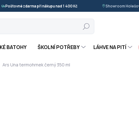
Poštovné zdarma při nákupu nad 1 400 Kč
Showroom Holešov
Hledat
KÉ BATOHY
ŠKOLNÍ POTŘEBY
LÁHVE NA PITÍ
Ars Una termohrnek černý 350 ml
ocení
ZNAČKA:
ARS UNA
349 Kč
Měrná
SKLADEM
(>5 KS)
cena:
−
+