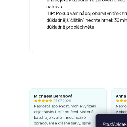
na kávu.
TIP:
Pokud vám nápoj obarvil vnitřek h
důkladnější čištění, nechte hrnek 30 m
důkladně propláchněte.
Michaela Beranová
Anna
|
23.07.2026
Naprostá spojenost, rychlé vyřízení
Napros
objednávky i její doručení. Materiál
v obch
batohu je kvalitní, moc hezké
Batohy
zpracování a krásné barvy, splnil
super.
Používáme 