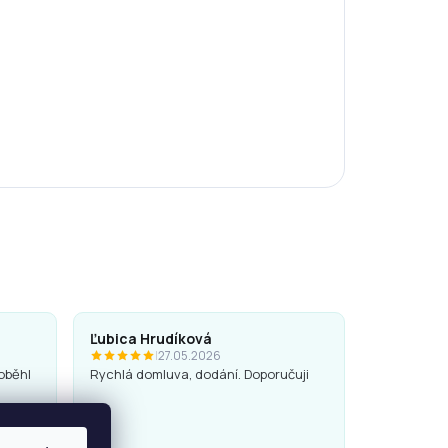
Ľubica Hrudíková
|
27.05.2026
oběhl
Rychlá domluva, dodání. Doporučuji