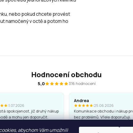
rnku, nebo pokud chcete provést
inut namočený v octě a potom ho
Hodnocení obchodu
5,0
316 hodnocení
Andrea
|
1.07.2026
|
25.06.2026
tá spokojenost, již druhý nákup
Komunikace obchodu i nákup pr
odě a mohu jen doporučit.
bez problémů. Vřele doporučuji.
 jsou kvalitní a hezké, penály
cookies, abychom Vám umožnili