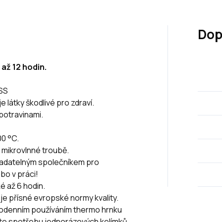
Dop
 až 12 hodin.
4SS
látky škodlivé pro zdraví.
potravinami.
00 °C.
v mikrovlnné troubě.
adatelným společníkem pro
bo v práci!
é až 6 hodin.
je přísné evropské normy kvality.
odenním používáním thermo hrnku
te spotřebu jednorázových kelímků