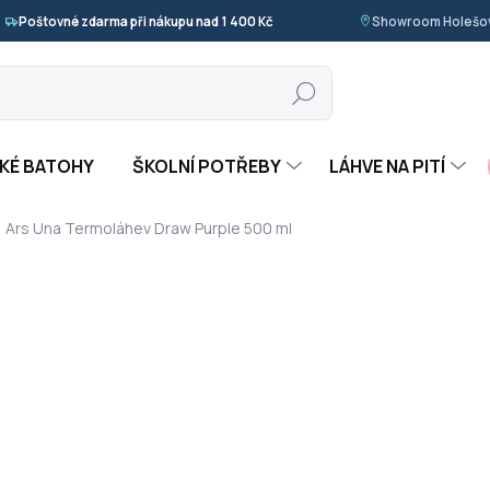
Poštovné zdarma při nákupu nad 1 400 Kč
Showroom Holešov
Hledat
KÉ BATOHY
ŠKOLNÍ POTŘEBY
LÁHVE NA PITÍ
Ars Una Termoláhev Draw Purple 500 ml
ocení
ZNAČKA:
ARS UNA
369 Kč
Měrná
SKLADEM
(3 KS)
cena:
−
+