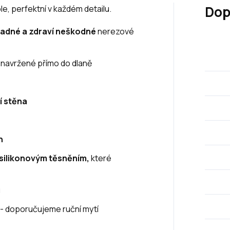
Dop
e, perfektní v každém detailu.
vadné a zdraví neškodné
nerezové
 navržené přímo do dlaně
í stěna
n
silikonovým těsněním,
které
u
 - doporučujeme ruční mytí