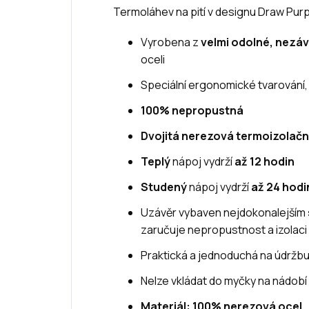
Termoláhev na pití v designu Draw Purpl
Vyrobena z
velmi odolné, nezá
oceli
Speciální ergonomické tvarování,
100% nepropustná
Dvojitá nerezová termoizolačn
Teplý
nápoj vydrží
až 12 hodin
Studený
nápoj vydrží
až 24 hodi
Uzávěr vybaven nejdokonalejším
zaručuje nepropustnost a izolaci
Praktická a jednoduchá na údržb
Nelze vkládat do myčky na nádobí
Materiál: 100% nerezová ocel