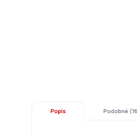
Ars Una Termoláhev Draw
Blue 500 ml
369 Kč
Do košíku
Popis
Podobné (1