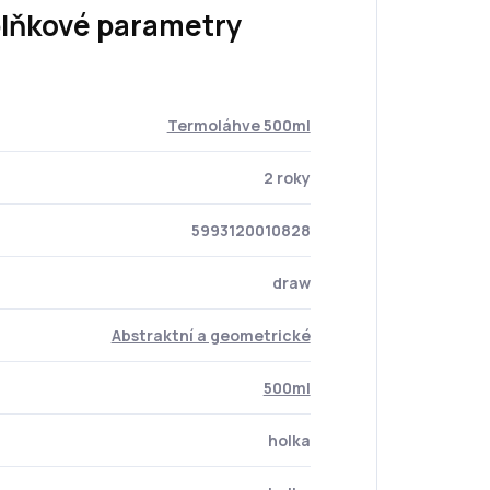
lňkové parametry
Termoláhve 500ml
2 roky
5993120010828
draw
Abstraktní a geometrické
500ml
holka