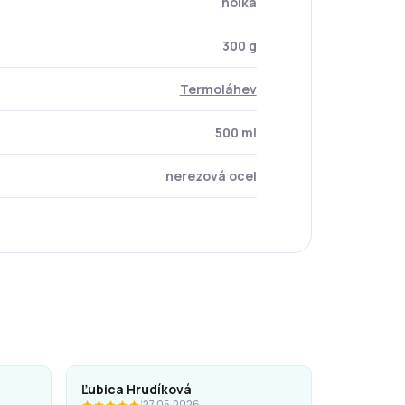
holka
300 g
Termoláhev
500 ml
nerezová ocel
Ľubica Hrudíková
|
27.05.2026