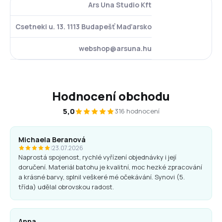
Ars Una Studio Kft
Csetneki u. 13. 1113 Budapešť Maďarsko
webshop@arsuna.hu
Hodnocení obchodu
5,0
316 hodnocení
Michaela Beranová
|
23.07.2026
Naprostá spojenost, rychlé vyřízení objednávky i její
doručení. Materiál batohu je kvalitní, moc hezké zpracování
a krásné barvy, splnil veškeré mé očekávání. Synovi (5.
třída) udělal obrovskou radost.
Anna