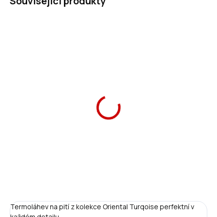
Související produkty
Ars Una termohrnek
Oriental Turquoise 350
ml
419 Kč
Do košíku
Termoláhev na pití z kolekce Oriental Turqoise perfektní v
každém detailu.