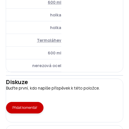
600 ml
holka
holka
Termoláhev
600 ml
nerezová ocel
Diskuze
Buďte první, kdo napíše příspěvek k této položce.
Přidat komentář