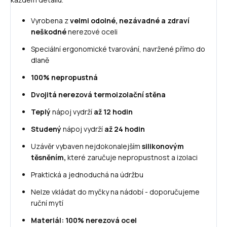
Vyrobena z
velmi odolné, nezávadné a zdraví
neškodné
nerezové oceli
Speciální ergonomické tvarování, navržené přímo do
dlaně
100% nepropustná
Dvojitá nerezová termoizolační stěna
Teplý
nápoj vydrží
až 12 hodin
Studený
nápoj vydrží
až 24 hodin
Uzávěr vybaven nejdokonalejším
silikonovým
těsněním,
které zaručuje nepropustnost a izolaci
Praktická a jednoduchá na údržbu
Nelze vkládat do myčky na nádobí - doporučujeme
ruční mytí
Materiál: 100% nerezová ocel