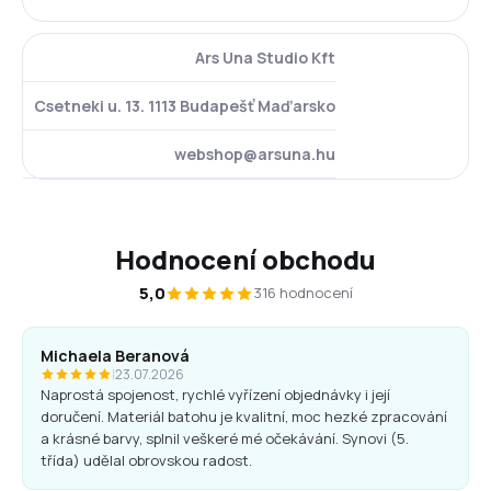
Ars Una Studio Kft
Csetneki u. 13. 1113 Budapešť Maďarsko
webshop@arsuna.hu
Hodnocení obchodu
5,0
316 hodnocení
Michaela Beranová
|
23.07.2026
Naprostá spojenost, rychlé vyřízení objednávky i její
doručení. Materiál batohu je kvalitní, moc hezké zpracování
a krásné barvy, splnil veškeré mé očekávání. Synovi (5.
třída) udělal obrovskou radost.