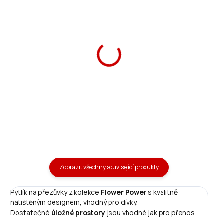
Ars Una Školní penál
Ars Una penál Flower
Flower Power
Power plněný
369 Kč
369 Kč
Do košíku
Do košíku
Zobrazit všechny související produkty
Pytlík na přezůvky z kolekce
Flower Power
s kvalitně
natištěným designem, vhodný pro dívky.
Dostatečné
úložné prostory
jsou vhodné jak pro přenos