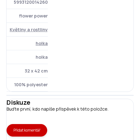
5993120014260
flower power
Květiny a rostliny
holka
holka
32 x 42 cm
100% polyester
Diskuze
Buďte první, kdo napíše příspěvek k této položce.
Přidat komentář