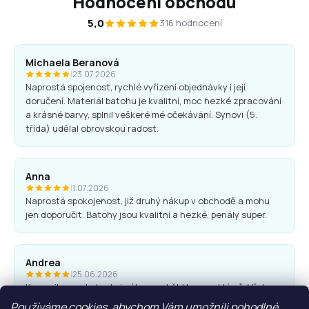
Hodnocení obchodu
5,0
316 hodnocení
Michaela Beranová
|
23.07.2026
Naprostá spojenost, rychlé vyřízení objednávky i její
doručení. Materiál batohu je kvalitní, moc hezké zpracování
a krásné barvy, splnil veškeré mé očekávání. Synovi (5.
třída) udělal obrovskou radost.
Anna
|
1.07.2026
Naprostá spokojenost, již druhý nákup v obchodě a mohu
jen doporučit. Batohy jsou kvalitní a hezké, penály super.
Andrea
|
25.06.2026
Komunikace obchodu i nákup proběhl bez problémů. Vřele
doporučuji.
Používáme cookies, abychom Vám umožnili pohodlné