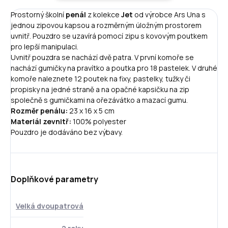
Prostorný školní
penál
z kolekce
Jet
od výrobce Ars Una s
jednou zipovou kapsou a rozměrným úložným prostorem
uvnitř. Pouzdro se uzavírá pomocí zipu s kovovým poutkem
pro lepší manipulaci.
Uvnitř pouzdra se nachází dvě patra. V první komoře se
nachází gumičky na pravítko a poutka pro 18 pastelek. V druhé
komoře naleznete 12 poutek na fixy, pastelky, tužky či
propisky na jedné straně a na opačné kapsičku na zip
společně s gumičkami na ořezávátko a mazací gumu.
Rozměr penálu:
23 x 16 x 5 cm
Materiál zevnitř:
100% polyester
Pouzdro je dodáváno bez výbavy.
Doplňkové parametry
Velká dvoupatrová