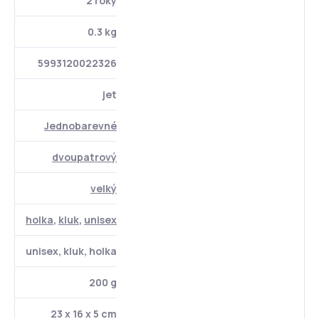
2 roky
0.3 kg
5993120022326
jet
Jednobarevné
dvoupatrový
velký
holka
,
kluk
,
unisex
unisex, kluk, holka
200 g
23 x 16 x 5 cm