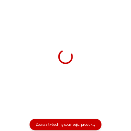
Ars Una penál Jet oválný
Ars Una penál Jet
279 Kč
349 Kč
Do košíku
Do košíku
Zobrazit všechny související produkty