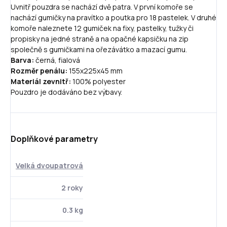
Uvnitř pouzdra se nachází dvě patra. V první komoře se
nachází gumičky na pravítko a poutka pro 18 pastelek. V druhé
komoře naleznete 12 gumiček na fixy, pastelky, tužky či
propisky na jedné straně a na opačné kapsičku na zip
společně s gumičkami na ořezávátko a mazací gumu.
Barva:
černá, fialová
Rozměr penálu:
155x225x45 mm
Materiál zevnitř:
100% polyester
Pouzdro je dodáváno bez výbavy.
Doplňkové parametry
Velká dvoupatrová
2 roky
0.3 kg