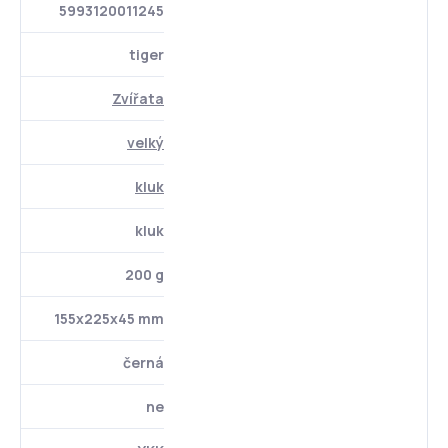
5993120011245
tiger
Zvířata
velký
kluk
kluk
200 g
155x225x45 mm
černá
ne