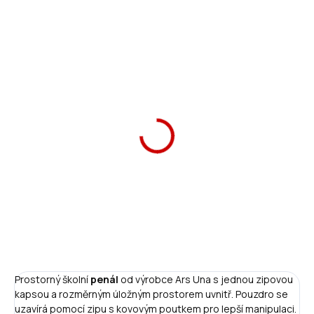
Ars Una Penál tiger
Ars Una Penál tiger
279 Kč
349 Kč
Do košíku
Do košíku
Prostorný školní
penál
od výrobce Ars Una s jednou zipovou
kapsou a rozměrným úložným prostorem uvnitř. Pouzdro se
uzavírá pomocí zipu s kovovým poutkem pro lepší manipulaci.