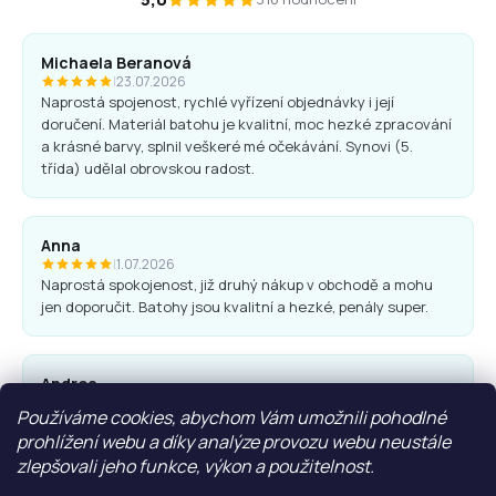
Michaela Beranová
|
23.07.2026
Naprostá spojenost, rychlé vyřízení objednávky i její
doručení. Materiál batohu je kvalitní, moc hezké zpracování
a krásné barvy, splnil veškeré mé očekávání. Synovi (5.
třída) udělal obrovskou radost.
Anna
|
1.07.2026
Naprostá spokojenost, již druhý nákup v obchodě a mohu
jen doporučit. Batohy jsou kvalitní a hezké, penály super.
Andrea
|
25.06.2026
Používáme cookies, abychom Vám umožnili pohodlné
Komunikace obchodu i nákup proběhl bez problémů. Vřele
prohlížení webu a díky analýze provozu webu neustále
doporučuji.
zlepšovali jeho funkce, výkon a použitelnost.