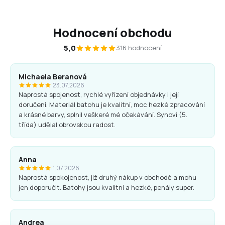
Hodnocení obchodu
5,0
316 hodnocení
Michaela Beranová
|
23.07.2026
Naprostá spojenost, rychlé vyřízení objednávky i její
doručení. Materiál batohu je kvalitní, moc hezké zpracování
a krásné barvy, splnil veškeré mé očekávání. Synovi (5.
třída) udělal obrovskou radost.
Anna
|
1.07.2026
Naprostá spokojenost, již druhý nákup v obchodě a mohu
jen doporučit. Batohy jsou kvalitní a hezké, penály super.
Andrea