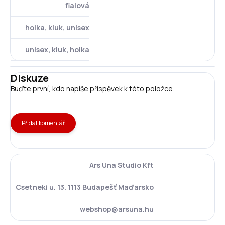
fialová
holka
,
kluk
,
unisex
unisex, kluk, holka
Diskuze
Buďte první, kdo napíše příspěvek k této položce.
Přidat komentář
Ars Una Studio Kft
Csetneki u. 13. 1113 Budapešť Maďarsko
webshop@arsuna.hu