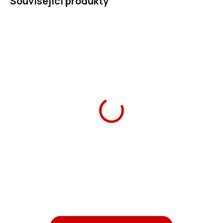
Související produkty
Ars Una Box na sešity
Ars Una Jmenovky na
Cute Animals panda A5
sešity Cute Animals 2
89 Kč
25 Kč
Do košíku
Do košíku