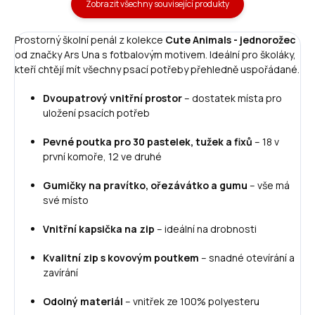
Zobrazit všechny související produkty
Prostorný školní penál z kolekce
Cute Animals - jednorožec
od značky Ars Una s fotbalovým motivem. Ideální pro školáky,
kteří chtějí mít všechny psací potřeby přehledně uspořádané.
Dvoupatrový vnitřní prostor
– dostatek místa pro
uložení psacích potřeb
Pevné poutka pro 30 pastelek, tužek a fixů
– 18 v
první komoře, 12 ve druhé
Gumičky na pravítko, ořezávátko a gumu
– vše má
své místo
Vnitřní kapsička na zip
– ideální na drobnosti
Kvalitní zip s kovovým poutkem
– snadné otevírání a
zavírání
Odolný materiál
– vnitřek ze 100% polyesteru