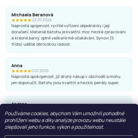
p
r
Michaela Beranová
v
|
23.07.2026
k
Naprostá spojenost, rychlé vyřízení objednávky i její
y
doručení. Materiál batohu je kvalitní, moc hezké zpracování
v
a krásné barvy, splnil veškeré mé očekávání. Synovi (5.
ý
třída) udělal obrovskou radost.
p
i
s
u
Anna
|
1.07.2026
Naprostá spokojenost, již druhý nákup v obchodě a mohu
jen doporučit. Batohy jsou kvalitní a hezké, penály super.
Andrea
|
25.06.2026
Používáme cookies, abychom Vám umožnili pohodlné
Komunikace obchodu i nákup proběhl bez problémů. Vřele
prohlížení webu a díky analýze provozu webu neustále
doporučuji.
zlepšovali jeho funkce, výkon a použitelnost.