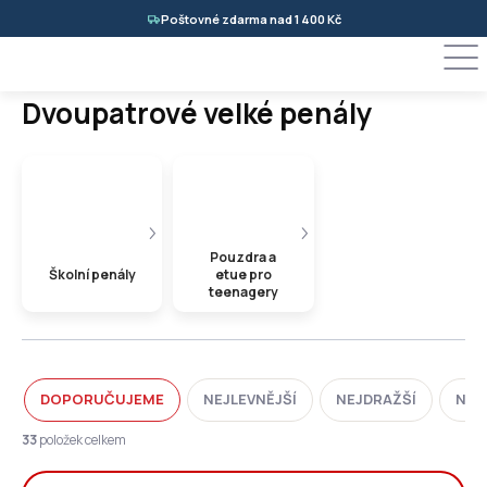
Přejít
Poštovné zdarma nad 1 400 Kč
na
obsah
Dvoupatrové velké penály
Pouzdra a
Školní penály
etue pro
teenagery
Ř
DOPORUČUJEME
NEJLEVNĚJŠÍ
NEJDRAŽŠÍ
NEJ
a
z
33
položek celkem
e
n