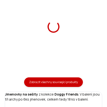
Ars Una Penál Doggy
Ars Una Láhev na pití
Friends plněný
Doggy Friends 475 ml
219 Kč
289 Kč
Do košíku
Do košíku
Zobrazit všechny související produkty
Jmenovky na sešity
z kolekce
Doggy Friends
. V balení jsou
tři archy po 6ks jmenovek, celkem tedy 18 ks v balení.