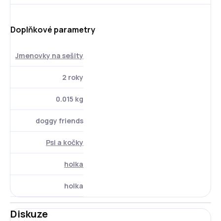
Doplňkové parametry
Jmenovky na sešity
2 roky
0.015 kg
doggy friends
Psi a kočky
holka
holka
Diskuze