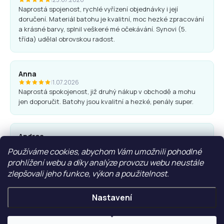
Naprostá spojenost, rychlé vyřízení objednávky i její
doručení. Materiál batohu je kvalitní, moc hezké zpracování
a krásné barvy, splnil veškeré mé očekávání. Synovi (5.
třída) udělal obrovskou radost.
Anna
|
1.07.2026
Naprostá spokojenost, již druhý nákup v obchodě a mohu
jen doporučit. Batohy jsou kvalitní a hezké, penály super.
Andrea
|
25.06.2026
Používáme cookies, abychom Vám umožnili pohodlné
Komunikace obchodu i nákup proběhl bez problémů. Vřele
prohlížení webu a díky analýze provozu webu neustále
doporučuji.
zlepšovali jeho funkce, výkon a použitelnost.
Nastavení
Ľubica Hrudíková
|
27.05.2026
Rychlá domluva, dodání. Doporučuji